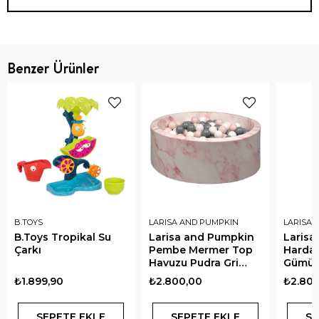
Benzer Ürünler
B.TOYS
LARISA AND PUMPKIN
LARISA 
B.Toys Tropikal Su
Larisa and Pumpkin
Larisa
Çarkı
Pembe Mermer Top
Hardal
Havuzu Pudra Gri
Gümüş
Beyaz Top
Top
₺1.899,90
₺2.800,00
₺2.800
SEPETE EKLE
SEPETE EKLE
SE