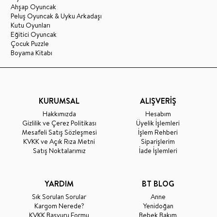
Ahşap Oyuncak
Peluş Oyuncak & Uyku Arkadaşı
Kutu Oyunları
Eğitici Oyuncak
Çocuk Puzzle
Boyama Kitabı
KURUMSAL
ALIŞVERİŞ
Hakkımızda
Hesabım
Gizlilik ve Çerez Politikası
Üyelik İşlemleri
Mesafeli Satış Sözleşmesi
İşlem Rehberi
KVKK ve Açık Rıza Metni
Siparişlerim
Satış Noktalarımız
İade İşlemleri
YARDIM
BT BLOG
Sık Sorulan Sorular
Anne
Kargom Nerede?
Yenidoğan
KVKK Başvuru Formu
Bebek Bakım