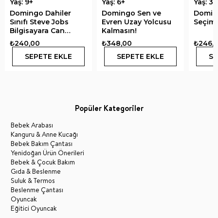
Yaş: 9+
Yaş: 6+
Yaş: 3+
Domingo Dahiler
Domingo Sen ve
Domin
Sınıfı Steve Jobs
Evren Uzay Yolcusu
Seçimi
Bilgisayara Can
Kalmasın!
Veren Adam
₺240,00
₺348,00
₺246,
SEPETE EKLE
SEPETE EKLE
SE
Popüler Kategoriler
Bebek Arabası
Kanguru & Anne Kucağı
Bebek Bakım Çantası
Yenidoğan Ürün Önerileri
Bebek & Çocuk Bakım
Gıda & Beslenme
Suluk & Termos
Beslenme Çantası
Oyuncak
Eğitici Oyuncak