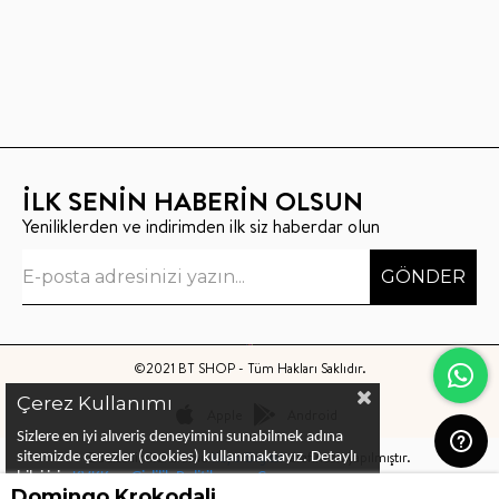
İLK SENİN HABERİN OLSUN
Yeniliklerden ve indirimden ilk siz haberdar olun
GÖNDER
©2021 BT SHOP - Tüm Hakları Saklıdır.
Çerez Kullanımı
Apple
Android
Sizlere en iyi alıveriş deneyimini sunabilmek adına
Bu sitenin kurulumu
Keyo Digital
tarafından yapılmıştır.
sitemizde çerezler (cookies) kullanmaktayız.
Detaylı
bilgi için
KVKK ve Gizlilik Politikası
ve
Çerez
Domingo Krokodali
Politika
ları
nı
inceleyebilirsiniz