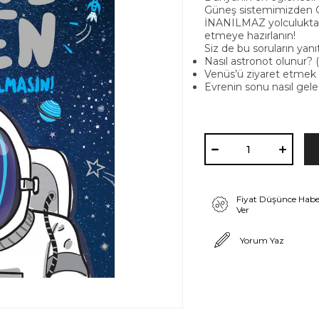
Güneş sistemimizden
İNANILMAZ yolculukta, 
etmeye hazırlanın!
Siz de bu soruların yan
Nasıl astronot olunur? (
Venüs’ü ziyaret etmek na
Evrenin sonu nasıl gele
Fiyat Düşünce Habe
Ver
Yorum Yaz