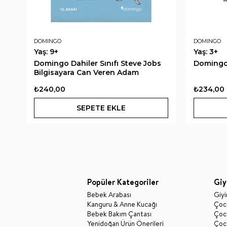
DOMINGO
DOMINGO
Yaş: 9+
Yaş: 3+
Domingo Dahiler Sınıfı Steve Jobs
Domingo
Bilgisayara Can Veren Adam
₺240,00
₺234,00
SEPETE EKLE
Popüler Kategoriler
Giy
Bebek Arabası
Giy
Kanguru & Anne Kucağı
Çocu
Bebek Bakım Çantası
Çocu
Yenidoğan Ürün Önerileri
Çoc