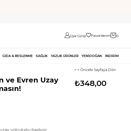
Favorilerim
Üye Girişi
0
GIDA & BESLENME
SAĞLIK
YAZLIK ÜRÜNLER
YENİDOĞAN
İNDİRİM
< < Önceki Sayfaya Dön
 ve Evren Uzay
₺348,00
masın!
uzay yolculuğu başlıyor.