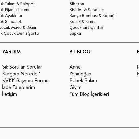
uk Tulum & Salopet
Biberon
k Pijama Takımı
Bisiklet & Scooter
uk Ayakkabı
Banyo Bombası & Köpüğü
uk Sandalet
Kolluk & Simit
Çocuk Mayo & Bikini
Çocuk Sırt Çantası
ek Çocuk Deniz Şortu
Şapka
YARDIM
BT BLOG
Sık Sorulan Sorular
Anne
Kargom Nerede?
Yenidoğan
KVKK Başvuru Formu
Bebek Bakım
İade Taleplerim
Giyim
İletişim
Tüm Blog İçerikleri