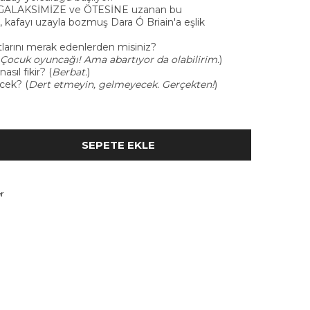
 GALAKSİMİZE ve ÖTESİNE uzanan bu
kafayı uzayla bozmuş Dara Ó Briain'a eşlik
ıtlarını merak edenlerden misiniz?
Çocuk oyuncağı! Ama abartıyor da olabilirim.
)
sıl fikir? (
Berbat.
)
cek? (
Dert etmeyin, gelmeyecek. Gerçekten!
)
r