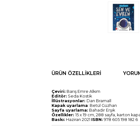
ÜRÜN ÖZELLIKLERI
YORU
Çeviri:
Barış Emre Alkım
Editör:
Seda Kostik
İllüstrasyonlar:
Dan Bramall
Kapak uyarlama
: Betül Güzhan
Sayfa uyarlama:
Bahadır Erşık
Özellikler:
15 x 19 cm, 288 sayfa, karton kap
Baskı:
Haziran 2021
ISBN:
978 605 198 182 6