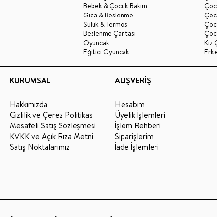
Bebek & Çocuk Bakım
Çoc
Gıda & Beslenme
Çocu
Suluk & Termos
Çoc
Beslenme Çantası
Çoc
Oyuncak
Kız 
Eğitici Oyuncak
Erk
KURUMSAL
ALIŞVERİŞ
Hakkımızda
Hesabım
Gizlilik ve Çerez Politikası
Üyelik İşlemleri
Mesafeli Satış Sözleşmesi
İşlem Rehberi
KVKK ve Açık Rıza Metni
Siparişlerim
Satış Noktalarımız
İade İşlemleri