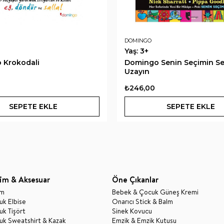
DOMINGO
Yaş: 3+
 Krokodali
Domingo Senin Seçimin S
Uzayın
₺246,00
SEPETE EKLE
SEPETE EKLE
im & Aksesuar
Öne Çıkanlar
im
Bebek & Çocuk Güneş Kremi
k Elbise
Onarıcı Stick & Balm
k Tişört
Sinek Kovucu
uk Sweatshirt & Kazak
Emzik & Emzik Kutusu