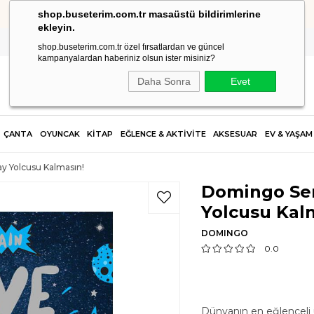
shop.buseterim.com.tr masaüstü bildirimlerine
HIZLI KARGO
ekleyin.
shop.buseterim.com.tr özel fırsatlardan ve güncel
kampanyalardan haberiniz olsun ister misiniz?
Daha Sonra
Evet
ÇANTA
OYUNCAK
KİTAP
EĞLENCE & AKTİVİTE
AKSESUAR
EV & YAŞAM
y Yolcusu Kalmasın!
Domingo Sen
Yolcusu Kal
DOMINGO
0.0
Dünyanın en eğlenceli 