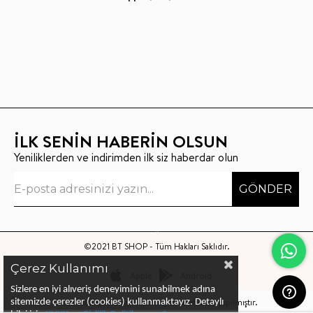
İLK SENİN HABERİN OLSUN
Yeniliklerden ve indirimden ilk siz haberdar olun
GÖNDER
©2021 BT SHOP - Tüm Hakları Saklıdır.
Çerez Kullanımı
Apple
Android
Sizlere en iyi alıveriş deneyimini sunabilmek adına
Bu sitenin kurulumu
Keyo Digital
tarafından yapılmıştır.
sitemizde çerezler (cookies) kullanmaktayız.
Detaylı