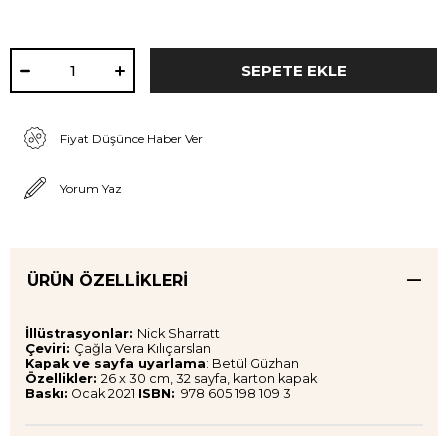
Fiyat Düşünce Haber Ver
Yorum Yaz
ÜRÜN ÖZELLIKLERI
İllüstrasyonlar:
Nick Sharratt
Çeviri:
Çağla Vera Kılıçarslan
Kapak ve sayfa uyarlama
: Betül Güzhan
Özellikler:
26 x 30 cm, 32 sayfa, karton kapak
Baskı:
Ocak 2021
ISBN:
978 605 198 109 3