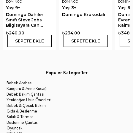
DOMINGO
DOMINGO
DOMING
Yaş: 9+
Yaş: 3+
Yaş: 6+
Domingo Dahiler
Domingo Krokodali
Domin
Sınıfı Steve Jobs
Evren 
Bilgisayara Can
Kalmas
Veren Adam
₺240,00
₺234,00
₺348,
SEPETE EKLE
SEPETE EKLE
SE
Popüler Kategoriler
Bebek Arabası
Kanguru & Anne Kucağı
Bebek Bakım Çantası
Yenidoğan Ürün Önerileri
Bebek & Çocuk Bakım
Gıda & Beslenme
Suluk & Termos
Beslenme Çantası
Oyuncak