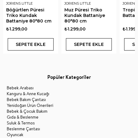
JORIENS LITTLE
JORIENS LITTLE
JORIENS 
Böğürtlen Püresi
Muz Püresi Triko
Tropik
Triko Kundak
Kundak Battaniye
Battan
Battaniye 80*80 cm
80*80 cm
₺1.299,00
₺1.299,00
₺1.199
SEPETE EKLE
SEPETE EKLE
SE
Popüler Kategoriler
Bebek Arabası
Kanguru & Anne Kucağı
Bebek Bakım Çantası
Yenidoğan Ürün Önerileri
Bebek & Çocuk Bakım
Gıda & Beslenme
Suluk & Termos
Beslenme Çantası
Oyuncak