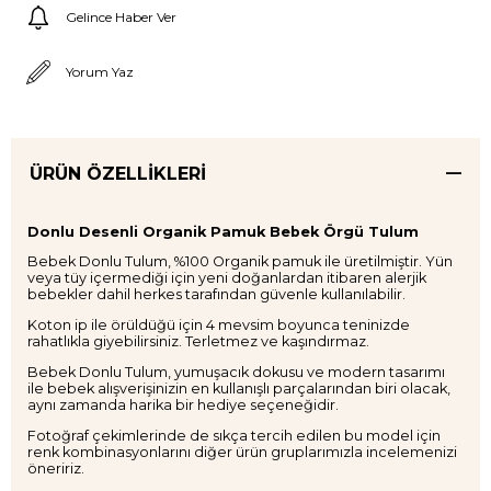
Gelince Haber Ver
Yorum Yaz
ÜRÜN ÖZELLIKLERI
Donlu Desenli Organik Pamuk Bebek Örgü Tulum
Bebek Donlu Tulum, %100 Organik pamuk ile üretilmiştir. Yün
veya tüy içermediği için yeni doğanlardan itibaren alerjik
bebekler dahil herkes tarafından güvenle kullanılabilir.
Koton ip ile örüldüğü için 4 mevsim boyunca teninizde
rahatlıkla giyebilirsiniz. Terletmez ve kaşındırmaz.
Bebek Donlu Tulum, yumuşacık dokusu ve modern tasarımı
ile bebek alışverişinizin en kullanışlı parçalarından biri olacak,
aynı zamanda harika bir hediye seçeneğidir.
Fotoğraf çekimlerinde de sıkça tercih edilen bu model için
renk kombinasyonlarını diğer ürün gruplarımızla incelemenizi
öneririz.