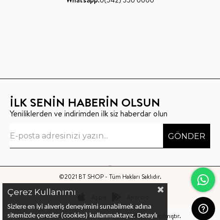
Whatsapp:
0(542) 350 0000
İLK SENİN HABERİN OLSUN
Yeniliklerden ve indirimden ilk siz haberdar olun
GÖNDER
©2021 BT SHOP - Tüm Hakları Saklıdır.
Çerez Kullanımı
Apple
Android
Sizlere en iyi alıveriş deneyimini sunabilmek adına
Bu sitenin kurulumu
Keyo Digital
tarafından yapılmıştır.
sitemizde çerezler (cookies) kullanmaktayız.
Detaylı