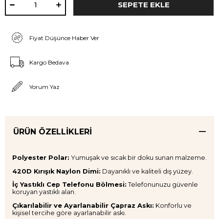
Fiyat Düşünce Haber Ver
Kargo Bedava
Yorum Yaz
ÜRÜN ÖZELLIKLERI
Polyester Polar:
Yumuşak ve sıcak bir doku sunan malzeme.
420D Kırışık Naylon Dimi:
Dayanıklı ve kaliteli dış yüzey.
İç Yastıklı Cep Telefonu Bölmesi:
Telefonunuzu güvenle
koruyan yastıklı alan.
Çıkarılabilir ve Ayarlanabilir Çapraz Askı:
Konforlu ve
kişisel tercihe göre ayarlanabilir askı.