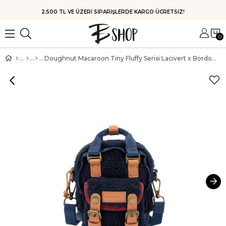
HIZLI KARGO
0
Doughnut Macaroon Tiny Fluffy Serisi Lacivert x Bordo Unisex Çocuk Omuz Çantası