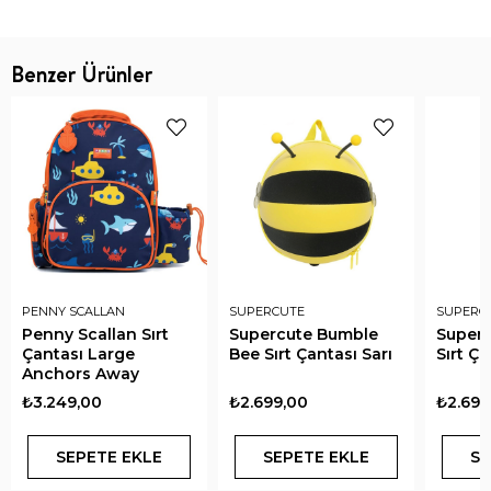
Benzer Ürünler
PENNY SCALLAN
SUPERCUTE
SUPERC
Penny Scallan Sırt
Supercute Bumble
Superc
Çantası Large
Bee Sırt Çantası Sarı
Sırt Ç
Anchors Away
₺3.249,00
₺2.699,00
₺2.699
SEPETE EKLE
SEPETE EKLE
SE