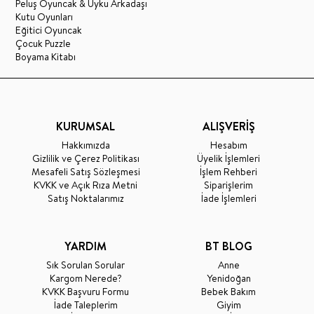
Peluş Oyuncak & Uyku Arkadaşı
Kutu Oyunları
Eğitici Oyuncak
Çocuk Puzzle
Boyama Kitabı
KURUMSAL
ALIŞVERİŞ
Hakkımızda
Hesabım
Gizlilik ve Çerez Politikası
Üyelik İşlemleri
Mesafeli Satış Sözleşmesi
İşlem Rehberi
KVKK ve Açık Rıza Metni
Siparişlerim
Satış Noktalarımız
İade İşlemleri
YARDIM
BT BLOG
Sık Sorulan Sorular
Anne
Kargom Nerede?
Yenidoğan
KVKK Başvuru Formu
Bebek Bakım
İade Taleplerim
Giyim