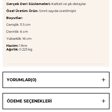
Gerçek Deri Süslemeleri:
Kaliteli ve şık detaylar.
Özel Üretim Ürün:
Sınırlı sayıda üretilmiştir.
Boyutlar:
Genişlik: 11.5 cm
Derinlik: 6 cm
Yükseklik: 16 cm
Hacim:
1 litre
Ağırlık:
0.225 kg
YORUMLAR
(0)
ÖDEME SEÇENEKLERI