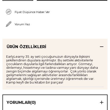
Fiyat Düşünce Haber Ver
Yorum Yaz
ÜRÜN ÖZELLIKLERI
EarlyLearny 35. ay seti çocuğunuzun dünyayla ilişkisini
şekillendiren duyulara ayrılmıştır. Bu setteki aktivitelerle
çocukların duyularla ilgili farkındalıkları artıyor. Görmeyi,
dinlemeyi, hissetmeyi ve tadına varmayı yani dünyayı daha
zengin biçimde algılamayı öğreniyorlar. Çok yönlü olarak
gelişmelerini sağlayan aktiviteler arasında farklılıkları
algılamak, işbirliği içerisinde üretmeyi öğrenmek de var.
Kamp keyfi de bu kitabın bir parçası!
YORUMLAR
(0)