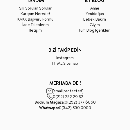
YARDIM
BT BLOG
Sık Sorulan Sorular
Anne
Kargom Nerede?
Yenidoğan
KVKK Başvuru Formu
Bebek Bakım
İade Taleplerim
Giyim
İletişim
Tüm Blog İçerikleri
BİZİ TAKİP EDİN
Instagram
HTML Sitemap
MERHABA DE !
[email protected]
0(212) 282 29 82
Bodrum Mağaza:
0(252) 377 6060
Whatsapp:
0(542) 350 0000