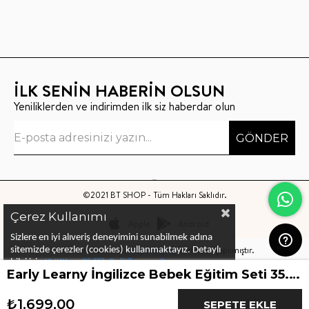
İLK SENİN HABERİN OLSUN
Yeniliklerden ve indirimden ilk siz haberdar olun
GÖNDER
©2021 BT SHOP - Tüm Hakları Saklıdır.
Çerez Kullanımı
Apple
Android
Sizlere en iyi alıveriş deneyimini sunabilmek adına
Bu sitenin kurulumu
Keyo Digital
tarafından yapılmıştır.
sitemizde çerezler (cookies) kullanmaktayız.
Detaylı
bilgi için
KVKK ve Gizlilik Politikası
ve
Çerez
Early Learny İngilizce Bebek Eğitim Seti 35. ay
Politika
ları
nı
inceleyebilirsiniz
₺1.699,00