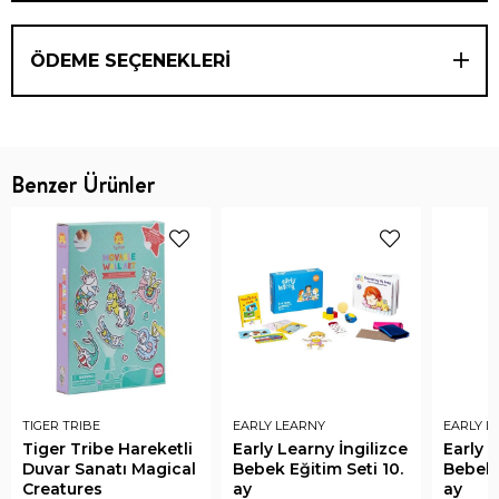
ÖDEME SEÇENEKLERI
Benzer Ürünler
TIGER TRIBE
EARLY LEARNY
EARLY L
Tiger Tribe Hareketli
Early Learny İngilizce
Early L
Duvar Sanatı Magical
Bebek Eğitim Seti 10.
Bebek E
Creatures
ay
ay