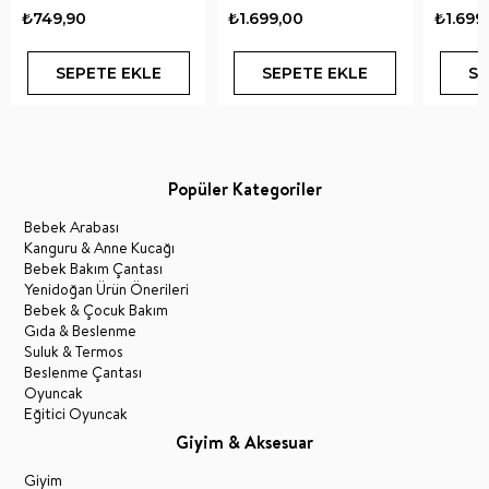
₺749,90
₺1.699,00
₺1.699
SEPETE EKLE
SEPETE EKLE
SE
Popüler Kategoriler
Bebek Arabası
Kanguru & Anne Kucağı
Bebek Bakım Çantası
Yenidoğan Ürün Önerileri
Bebek & Çocuk Bakım
Gıda & Beslenme
Suluk & Termos
Beslenme Çantası
Oyuncak
Eğitici Oyuncak
Giyim & Aksesuar
Giyim