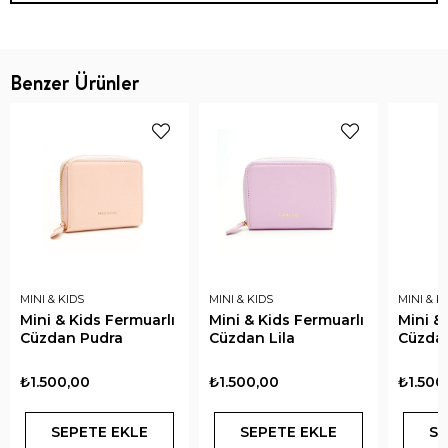
Benzer Ürünler
MINI & KIDS
MINI & KIDS
MINI & K
Mini & Kids Fermuarlı
Mini & Kids Fermuarlı
Mini &
Cüzdan Pudra
Cüzdan Lila
Cüzda
₺1.500,00
₺1.500,00
₺1.500
SEPETE EKLE
SEPETE EKLE
SE