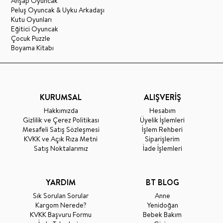
Ahşap Oyuncak
Peluş Oyuncak & Uyku Arkadaşı
Kutu Oyunları
Eğitici Oyuncak
Çocuk Puzzle
Boyama Kitabı
KURUMSAL
ALIŞVERİŞ
Hakkımızda
Hesabım
Gizlilik ve Çerez Politikası
Üyelik İşlemleri
Mesafeli Satış Sözleşmesi
İşlem Rehberi
KVKK ve Açık Rıza Metni
Siparişlerim
Satış Noktalarımız
İade İşlemleri
YARDIM
BT BLOG
Sık Sorulan Sorular
Anne
Kargom Nerede?
Yenidoğan
KVKK Başvuru Formu
Bebek Bakım