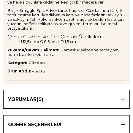
ve harika oyunlara kadar herkes için bir macera var!
Bu şık Smiggle Epic Adventures Karakter Cüzdanında harçlık,
toplu taşıma kartı, kredi/banka kartı ve daha fazlasını saklayın
ve saklayın. Tatlı kokulu silikon rozetini açarak birden fazla kart
yuvasını, şeffaf kimlik yuvasını ve güvenli fermuarlı bölmeyi
ortaya çıkarın.
Çocuk Cüzdanı ve Para Çantası Özellikleri
U 12,5 cm x G 8,5 cm x D 1,5 cm
Yukama/Bakım Talimatı:
Çamaşir Makinesine atmayınız,
nemli bez ile silebilirsiniz.
Kategori:
Cüzdan
Ürün Kodu:
452662
YORUMLAR
(0)
ÖDEME SEÇENEKLERI