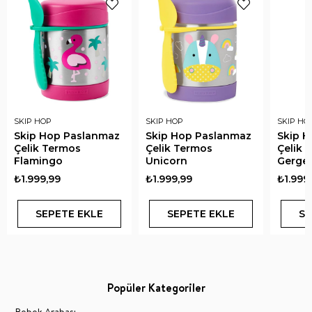
SKIP HOP
SKIP HOP
SKIP HO
Skip Hop Paslanmaz
Skip Hop Paslanmaz
Skip 
Çelik Termos
Çelik Termos
Çelik 
Flamingo
Unicorn
Gerge
₺1.999,99
₺1.999,99
₺1.999
SEPETE EKLE
SEPETE EKLE
SE
Popüler Kategoriler
Bebek Arabası