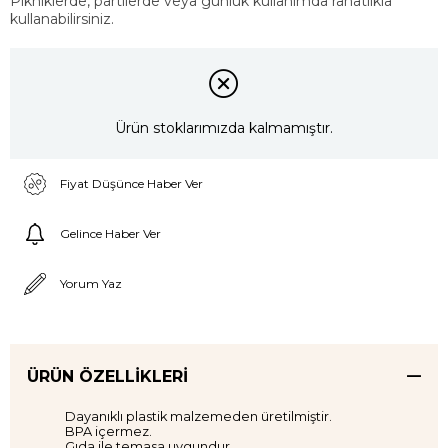
Pikniklerde, partilerde veya günlük kullanımda rahatlıkla
kullanabilirsiniz.
Ürün stoklarımızda kalmamıştır.
Fiyat Düşünce Haber Ver
Gelince Haber Ver
Yorum Yaz
ÜRÜN ÖZELLIKLERI
Dayanıklı plastik malzemeden üretilmiştir.
BPA içermez.
Gıda ile temasa uygundur.