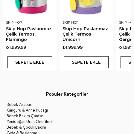
SKIP HOP
SKIP HOP
SKIP HO
Skip Hop Paslanmaz
Skip Hop Paslanmaz
Skip 
Çelik Termos
Çelik Termos
Çelik 
Flamingo
Unicorn
Gerge
₺1.999,99
₺1.999,99
₺1.999
SEPETE EKLE
SEPETE EKLE
SE
Popüler Kategoriler
Bebek Arabası
Kanguru & Anne Kucağı
Bebek Bakım Çantası
Yenidoğan Ürün Önerileri
Bebek & Çocuk Bakım
Gıda & Beslenme