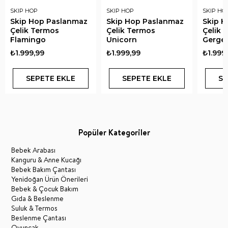
SKIP HOP
SKIP HOP
SKIP HO
Skip Hop Paslanmaz
Skip Hop Paslanmaz
Skip 
Çelik Termos
Çelik Termos
Çelik 
Flamingo
Unicorn
Gerge
₺1.999,99
₺1.999,99
₺1.999
SEPETE EKLE
SEPETE EKLE
SE
Popüler Kategoriler
Bebek Arabası
Kanguru & Anne Kucağı
Bebek Bakım Çantası
Yenidoğan Ürün Önerileri
Bebek & Çocuk Bakım
Gıda & Beslenme
Suluk & Termos
Beslenme Çantası
Oyuncak