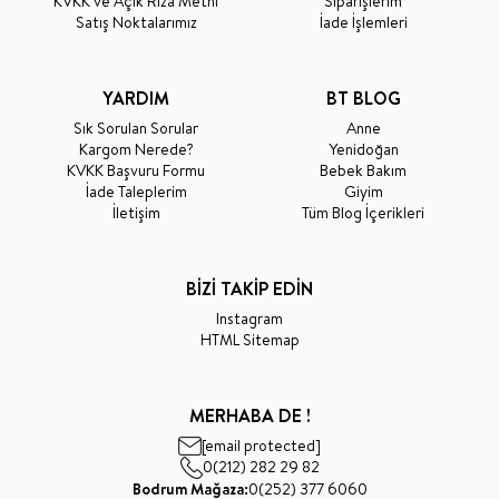
KVKK ve Açık Rıza Metni
Siparişlerim
Satış Noktalarımız
İade İşlemleri
YARDIM
BT BLOG
Sık Sorulan Sorular
Anne
Kargom Nerede?
Yenidoğan
KVKK Başvuru Formu
Bebek Bakım
İade Taleplerim
Giyim
İletişim
Tüm Blog İçerikleri
BİZİ TAKİP EDİN
Instagram
HTML Sitemap
MERHABA DE !
[email protected]
0(212) 282 29 82
Bodrum Mağaza:
0(252) 377 6060