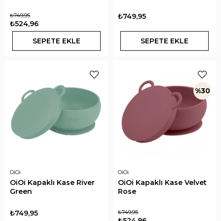
₺749,95
₺749,95
₺524,96
SEPETE EKLE
SEPETE EKLE
%30
OiOi
OiOi
OiOi Kapaklı Kase River
OiOi Kapaklı Kase Velvet
Green
Rose
₺749,95
₺749,95
₺524,96