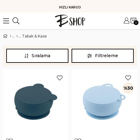
KOLAY İADE
0
Tabak & Kase
Sıralama
Filtreleme
%30
OiOi
OiOi