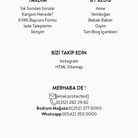
YARDIM
BT BLOG
Sık Sorulan Sorular
Anne
Kargom Nerede?
Yenidoğan
KVKK Başvuru Formu
Bebek Bakım
İade Taleplerim
Giyim
İletişim
Tüm Blog İçerikleri
BİZİ TAKİP EDİN
Instagram
HTML Sitemap
MERHABA DE !
[email protected]
0(212) 282 29 82
Bodrum Mağaza:
0(252) 377 6060
Whatsapp:
0(542) 350 0000