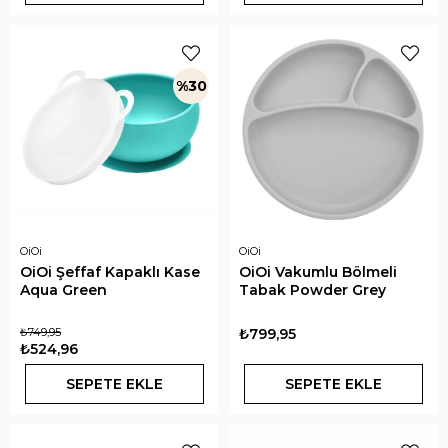
%30
OiOi
OiOi
OiOi Şeffaf Kapaklı Kase
OiOi Vakumlu Bölmeli
Aqua Green
Tabak Powder Grey
₺749,95
₺799,95
₺524,96
SEPETE EKLE
SEPETE EKLE