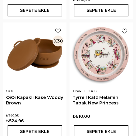
SEPETE EKLE
SEPETE EKLE
%30
OiOi
TYRRELL KATZ
OiOi Kapaklı Kase Woody
Tyrrell Katz Melamin
Brown
Tabak New Princess
₺749,95
₺610,00
₺524,96
SEPETE EKLE
SEPETE EKLE