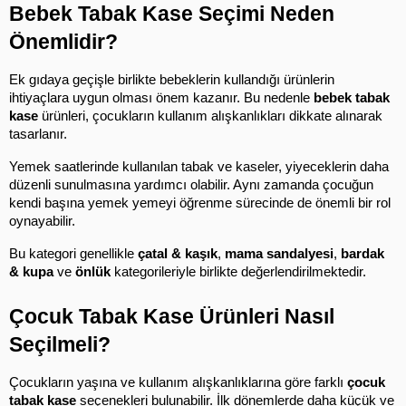
Bebek Tabak Kase Seçimi Neden 
Önemlidir?
Ek gıdaya geçişle birlikte bebeklerin kullandığı ürünlerin 
ihtiyaçlara uygun olması önem kazanır. Bu nedenle 
bebek tabak 
kase
 ürünleri, çocukların kullanım alışkanlıkları dikkate alınarak 
tasarlanır.
Yemek saatlerinde kullanılan tabak ve kaseler, yiyeceklerin daha 
düzenli sunulmasına yardımcı olabilir. Aynı zamanda çocuğun 
kendi başına yemek yemeyi öğrenme sürecinde de önemli bir rol 
oynayabilir.
Bu kategori genellikle 
çatal & kaşık
, 
mama sandalyesi
, 
bardak 
& kupa
 ve 
önlük
 kategorileriyle birlikte değerlendirilmektedir.
Çocuk Tabak Kase Ürünleri Nasıl 
Seçilmeli?
Çocukların yaşına ve kullanım alışkanlıklarına göre farklı 
çocuk 
tabak kase
 seçenekleri bulunabilir. İlk dönemlerde daha küçük ve 