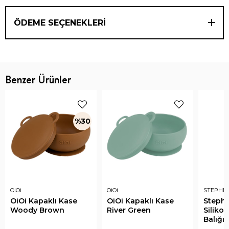
ÖDEME SEÇENEKLERI
Benzer Ürünler
%30
OiOi
OiOi
STEPHE
OiOi Kapaklı Kase
OiOi Kapaklı Kase
Steph
Woody Brown
River Green
Siliko
Balığı