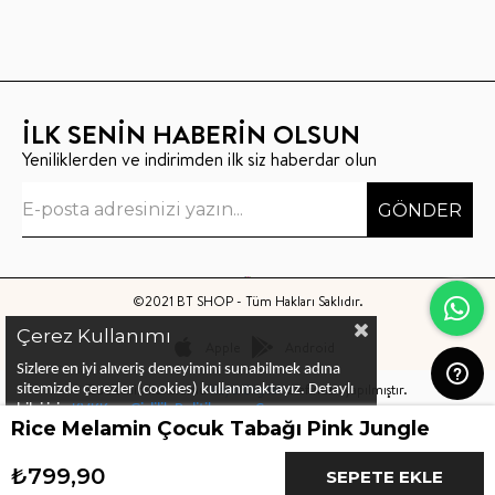
İLK SENİN HABERİN OLSUN
Yeniliklerden ve indirimden ilk siz haberdar olun
GÖNDER
©2021 BT SHOP - Tüm Hakları Saklıdır.
Çerez Kullanımı
Apple
Android
Sizlere en iyi alıveriş deneyimini sunabilmek adına
Bu sitenin kurulumu
Keyo Digital
tarafından yapılmıştır.
sitemizde çerezler (cookies) kullanmaktayız.
Detaylı
bilgi için
KVKK ve Gizlilik Politikası
ve
Çerez
Rice Melamin Çocuk Tabağı Pink Jungle
Politika
ları
nı
inceleyebilirsiniz
₺799,90