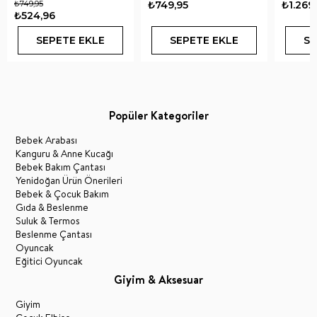
₺749,95
₺749,95
₺1.269
₺524,96
SEPETE EKLE
SEPETE EKLE
SE
Popüler Kategoriler
Bebek Arabası
Kanguru & Anne Kucağı
Bebek Bakım Çantası
Yenidoğan Ürün Önerileri
Bebek & Çocuk Bakım
Gıda & Beslenme
Suluk & Termos
Beslenme Çantası
Oyuncak
Eğitici Oyuncak
Giyim & Aksesuar
Giyim