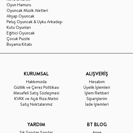
Oyun Hamuru
Oyuncak Müzik Aletleri
Ahşap Oyuncak
Peluş Oyuncak & Uyku Arkadaşı
Kutu Oyunları
Eğitici Oyuncak
Çocuk Puzzle
Boyama Kitabı
KURUMSAL
ALIŞVERİŞ
Hakkımızda
Hesabım
Gizlilik ve Çerez Politikası
Üyelik İşlemleri
Mesafeli Satış Sözleşmesi
İşlem Rehberi
KVKK ve Açık Rıza Metni
Siparişlerim
Satış Noktalarımız
İade İşlemleri
YARDIM
BT BLOG
Sık Sorulan Sorular
Anne