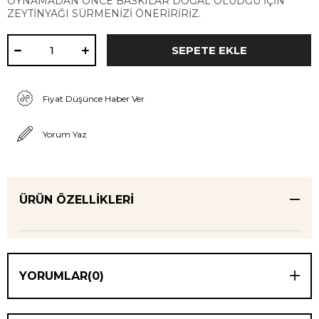
OYNAMADAN ÖNCE BASKILAR DOĞAL OLUDĞU İÇİN
ZEYTİNYAĞI SÜRMENİZİ ÖNERİRİRİZ.
Fiyat Düşünce Haber Ver
Yorum Yaz
ÜRÜN ÖZELLIKLERI
YORUMLAR
(0)