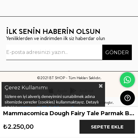
İLK SENİN HABERİN OLSUN
Yeniliklerden ve indirimden ilk siz haberdar olun
GÖNDER
©2021 BT SHOP - Tüm Hakları Saklıdır.
Çerez Kullanımı
Apple
Android
Sizlere en iyi alıveriş deneyimini sunabilmek adına
Bu sitenin kurulumu
Keyo Digital
tarafından yapılmıştır.
sitemizde çerezler (cookies) kullanmaktayız.
Detaylı
bilgi için
KVKK ve Gizlilik Politikası
ve
Çerez
Mammacomica Dough Fairy Tale Parmak Boya Seti
Politika
ları
nı
inceleyebilirsiniz
₺2.250,00