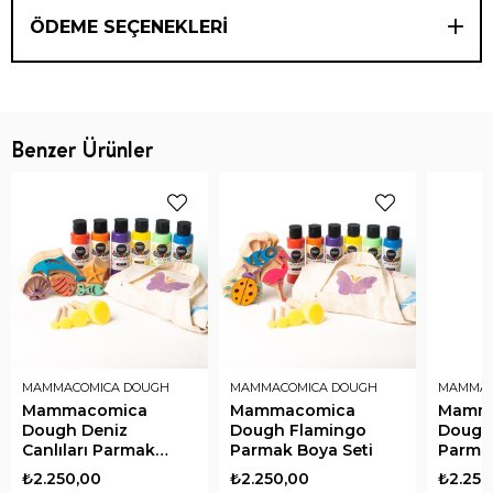
ÖDEME SEÇENEKLERI
Benzer Ürünler
MAMMACOMICA DOUGH
MAMMACOMICA DOUGH
MAMMAC
Mammacomica
Mammacomica
Mamm
Dough Deniz
Dough Flamingo
Dough
Canlıları Parmak
Parmak Boya Seti
Parmak
Boya Seti
₺2.250,00
₺2.250,00
₺2.250