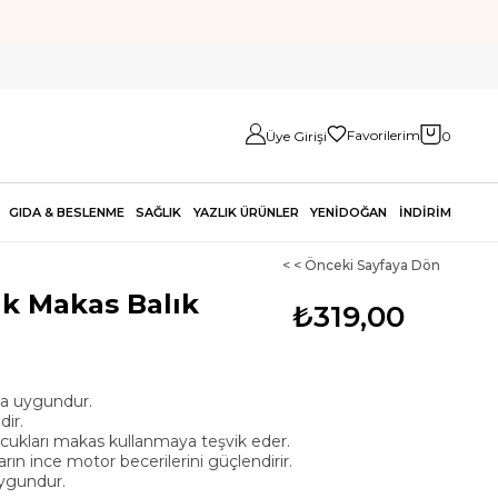
Favorilerim
Üye Girişi
0
GIDA & BESLENME
SAĞLIK
YAZLIK ÜRÜNLER
YENİDOĞAN
İNDİRİM
< < Önceki Sayfaya Dön
uk Makas Balık
₺319,00
na uygundur.
dir.
çocukları makas kullanmaya teşvik eder.
rın ince motor becerilerini güçlendirir.
uygundur.