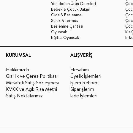
Yenidoğan Ürün Önerileri
Çoc
Bebek & Çocuk Bakım
Çoc
Gıda & Beslenme
Çocu
Suluk & Termos
Çoc
Beslenme Çantası
Çoc
Oyuncak
Kız 
Eğitici Oyuncak
Erk
KURUMSAL
ALIŞVERİŞ
Hakkımızda
Hesabım
Gizlilik ve Çerez Politikası
Üyelik İşlemleri
Mesafeli Satış Sözleşmesi
İşlem Rehberi
KVKK ve Açık Rıza Metni
Siparişlerim
Satış Noktalarımız
İade İşlemleri