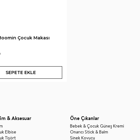
 Moomin Çocuk Makası
0
SEPETE EKLE
im & Aksesuar
Öne Çıkanlar
im
Bebek & Çocuk Güneş Kremi
k Elbise
Onarıcı Stick & Balm
k Tişört
Sinek Kovucu