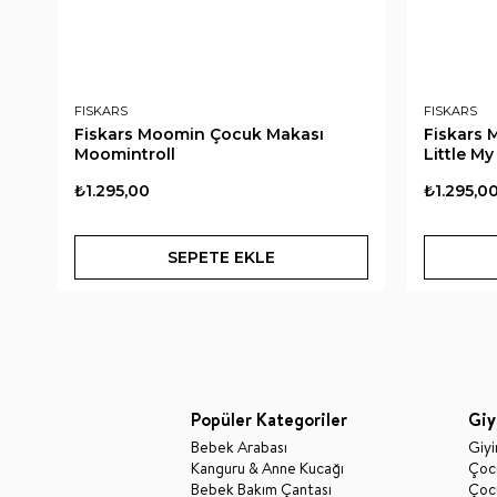
FISKARS
FISKARS
Fiskars Moomin Çocuk Makası
Fiskars
Moomintroll
Little My
₺1.295,00
₺1.295,0
SEPETE EKLE
Popüler Kategoriler
Giy
Bebek Arabası
Giy
Kanguru & Anne Kucağı
Çocu
Bebek Bakım Çantası
Çocu