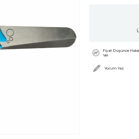
Ü
Fiyat Düşünce Habe
Ver
Yorum Yaz