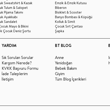
uk Sweatshirt & Kazak
Emzik & Emzik Kutusu
uk Tulum & Salopet
Biberon
k Pijama Takımı
Bisiklet & Scooter
uk Ayakkabı
Banyo Bombası & Köpüğü
uk Sandalet
Kolluk & Simit
Çocuk Mayo & Bikini
Çocuk Sırt Çantası
ek Çocuk Deniz Şortu
Şapka
YARDIM
BT BLOG
Sık Sorulan Sorular
Anne
Kargom Nerede?
Yenidoğan
KVKK Başvuru Formu
Bebek Bakım
İade Taleplerim
Giyim
İletişim
Tüm Blog İçerikleri