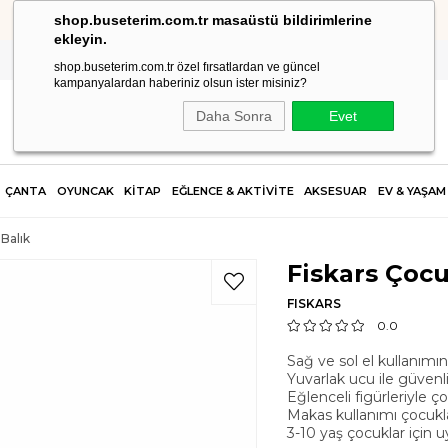
shop.buseterim.com.tr masaüstü bildirimlerine
HIZLI KARGO
ekleyin.
shop.buseterim.com.tr özel fırsatlardan ve güncel
kampanyalardan haberiniz olsun ister misiniz?
Daha Sonra
Evet
ÇANTA
OYUNCAK
KİTAP
EĞLENCE & AKTİVİTE
AKSESUAR
EV & YAŞAM
Balık
Fiskars Çoc
FISKARS
0.0
Sağ ve sol el kullanımı
Yuvarlak ucu ile güvenli
Eğlenceli figürleriyle 
Makas kullanımı çocukla
3-10 yaş çocuklar için 