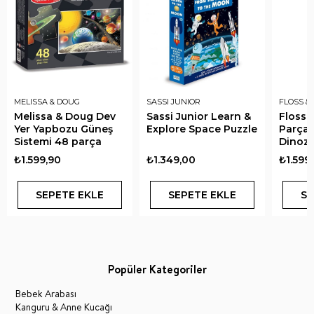
MELISSA & DOUG
SASSI JUNIOR
FLOSS &
Melissa & Doug Dev
Sassi Junior Learn &
Floss 
Yer Yapbozu Güneş
Explore Space Puzzle
Parça 
Sistemi 48 parça
Dinoz
₺1.599,90
₺1.349,00
₺1.599
SEPETE EKLE
SEPETE EKLE
SE
Popüler Kategoriler
Bebek Arabası
Kanguru & Anne Kucağı