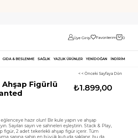
Favorilerim
Üye Girişi
0
GIDA & BESLENME
SAĞLIK
YAZLIK ÜRÜNLER
YENİDOĞAN
İNDİRİM
< < Önceki Sayfaya Dön
 Ahşap Figürlü
₺1.899,00
anted
 eğlenceye hazır olun! Bir kule yapın ve ahşap
yın. Sayıları sayın ve sahneleri eşleştirin. Stack & Play,
p figür, 2 adet tekerlekli ahşap figür içerir. Tüm
 taşıma sapına sahip en büyük kutuda saklanır, bu da