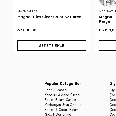
MAGNA-TILES
MAGNA-TIL
Magna-Tiles Clear Color 32 Parça
Magna-Ti
Parça
₺2.890,00
₺3.190,0
SEPETE EKLE
Popüler Kategoriler
Giy
Bebek Arabası
Giy
Kanguru & Anne Kucağı
Çocu
Bebek Bakım Çantası
Çocu
Yenidoğan Ürün Önerileri
Çoc
Bebek & Çocuk Bakım
Çoc
Gıda & Beslenme
Çocu