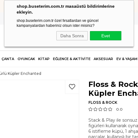
shop.buseterim.com.tr masaüstü bildirimlerine
HIZLI KARGO
ekleyin.
shop.buseterim.com.tr özel fırsatlardan ve güncel
kampanyalardan haberiniz olsun ister misiniz?
Daha Sonra
Evet
ÇANTA
OYUNCAK
KİTAP
EĞLENCE & AKTİVİTE
AKSESUAR
EV & YAŞAM
gürlü Küpler Enchanted
Floss & Rock
Küpler Ench
FLOSS & ROCK
0.0
Stack & Play ile sonsuz
figürleri kullanarak oyna
6 istifleme küpü, 1 ahşa
parçalar, kullanışlı bir