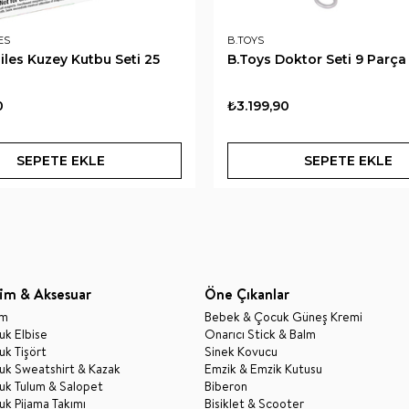
ES
B.TOYS
les Kuzey Kutbu Seti 25
B.Toys Doktor Seti 9 Parça
0
₺3.199,90
SEPETE EKLE
SEPETE EKLE
im & Aksesuar
Öne Çıkanlar
im
Bebek & Çocuk Güneş Kremi
k Elbise
Onarıcı Stick & Balm
k Tişört
Sinek Kovucu
uk Sweatshirt & Kazak
Emzik & Emzik Kutusu
uk Tulum & Salopet
Biberon
k Pijama Takımı
Bisiklet & Scooter