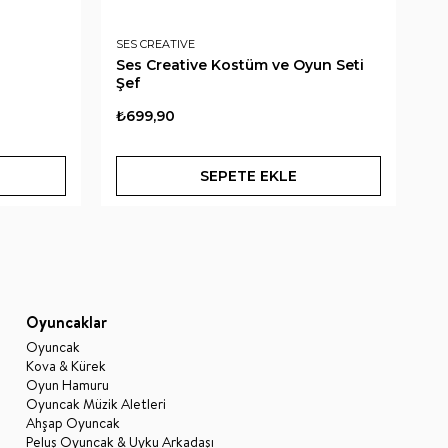
SES CREATIVE
PL
Ses Creative Kostüm ve Oyun Seti
Pl
Şef
₺699,90
₺1
SEPETE EKLE
Oyuncaklar
Oyuncak
Kova & Kürek
Oyun Hamuru
Oyuncak Müzik Aletleri
Ahşap Oyuncak
Peluş Oyuncak & Uyku Arkadaşı