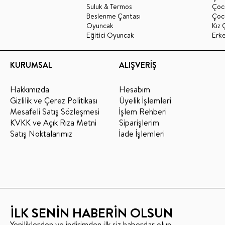
Suluk & Termos
Çoc
Beslenme Çantası
Çoc
Oyuncak
Kız 
Eğitici Oyuncak
Erk
KURUMSAL
ALIŞVERİŞ
Hakkımızda
Hesabım
Gizlilik ve Çerez Politikası
Üyelik İşlemleri
Mesafeli Satış Sözleşmesi
İşlem Rehberi
KVKK ve Açık Rıza Metni
Siparişlerim
Satış Noktalarımız
İade İşlemleri
İLK SENİN HABERİN OLSUN
Yeniliklerden ve indirimden ilk siz haberdar olun