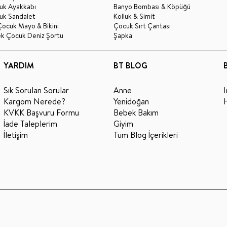
uk Ayakkabı
Banyo Bombası & Köpüğü
uk Sandalet
Kolluk & Simit
Çocuk Mayo & Bikini
Çocuk Sırt Çantası
ek Çocuk Deniz Şortu
Şapka
YARDIM
BT BLOG
Sık Sorulan Sorular
Anne
Kargom Nerede?
Yenidoğan
KVKK Başvuru Formu
Bebek Bakım
İade Taleplerim
Giyim
İletişim
Tüm Blog İçerikleri