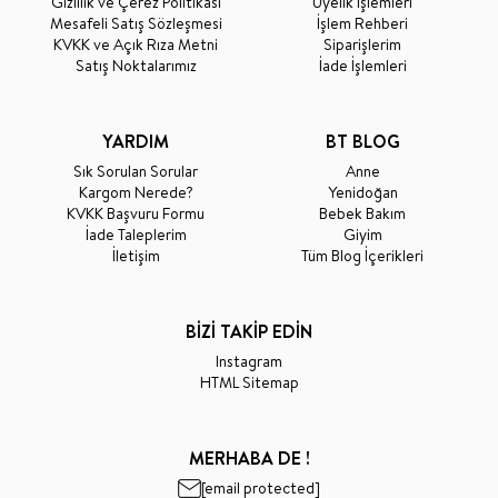
Gizlilik ve Çerez Politikası
Üyelik İşlemleri
Mesafeli Satış Sözleşmesi
İşlem Rehberi
KVKK ve Açık Rıza Metni
Siparişlerim
Satış Noktalarımız
İade İşlemleri
YARDIM
BT BLOG
Sık Sorulan Sorular
Anne
Kargom Nerede?
Yenidoğan
KVKK Başvuru Formu
Bebek Bakım
İade Taleplerim
Giyim
İletişim
Tüm Blog İçerikleri
BİZİ TAKİP EDİN
Instagram
HTML Sitemap
MERHABA DE !
[email protected]