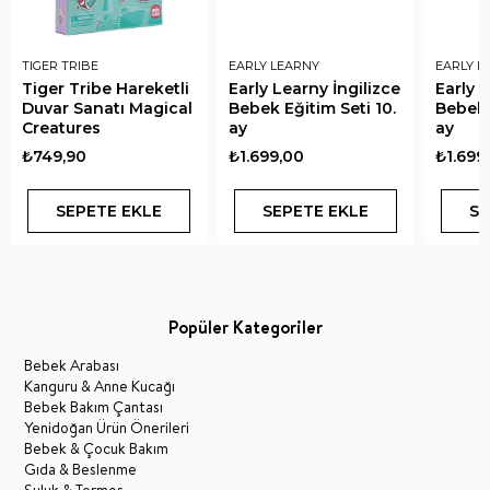
TIGER TRIBE
EARLY LEARNY
EARLY L
Tiger Tribe Hareketli
Early Learny İngilizce
Early L
Duvar Sanatı Magical
Bebek Eğitim Seti 10.
Bebek E
Creatures
ay
ay
₺749,90
₺1.699,00
₺1.699
SEPETE EKLE
SEPETE EKLE
SE
Popüler Kategoriler
Bebek Arabası
Kanguru & Anne Kucağı
Bebek Bakım Çantası
Yenidoğan Ürün Önerileri
Bebek & Çocuk Bakım
Gıda & Beslenme
Suluk & Termos