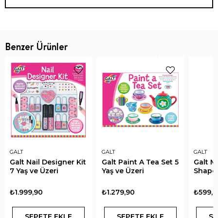
Benzer Ürünler
GALT
GALT
GALT
Galt Nail Designer Kit
Galt Paint A Tea Set 5
Galt M
7 Yaş ve Üzeri
Yaş ve Üzeri
Shapes
₺1.999,90
₺1.279,90
₺599,9
SEPETE EKLE
SEPETE EKLE
SE