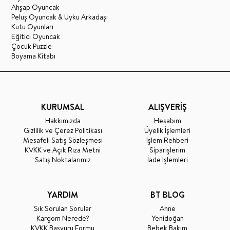
Ahşap Oyuncak
Peluş Oyuncak & Uyku Arkadaşı
Kutu Oyunları
Eğitici Oyuncak
Çocuk Puzzle
Boyama Kitabı
KURUMSAL
ALIŞVERİŞ
Hakkımızda
Hesabım
Gizlilik ve Çerez Politikası
Üyelik İşlemleri
Mesafeli Satış Sözleşmesi
İşlem Rehberi
KVKK ve Açık Rıza Metni
Siparişlerim
Satış Noktalarımız
İade İşlemleri
YARDIM
BT BLOG
Sık Sorulan Sorular
Anne
Kargom Nerede?
Yenidoğan
KVKK Başvuru Formu
Bebek Bakım