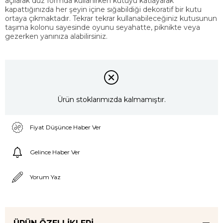
açılarak düz formda kullanırken kutuyu katlayarak
kapattığınızda her şeyin içine sığabildiği dekoratif bir kutu
ortaya çıkmaktadır. Tekrar tekrar kullanabileceğiniz kutusunun
taşıma kolonu sayesinde oyunu seyahatte, piknikte veya
gezerken yanınıza alabilirsiniz.
Ürün stoklarımızda kalmamıştır.
Fiyat Düşünce Haber Ver
Gelince Haber Ver
Yorum Yaz