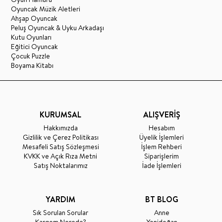
Oyuncak Müzik Aletleri
Ahşap Oyuncak
Peluş Oyuncak & Uyku Arkadaşı
Kutu Oyunları
Eğitici Oyuncak
Çocuk Puzzle
Boyama Kitabı
KURUMSAL
ALIŞVERİŞ
Hakkımızda
Hesabım
Gizlilik ve Çerez Politikası
Üyelik İşlemleri
Mesafeli Satış Sözleşmesi
İşlem Rehberi
KVKK ve Açık Rıza Metni
Siparişlerim
Satış Noktalarımız
İade İşlemleri
YARDIM
BT BLOG
Sık Sorulan Sorular
Anne
Kargom Nerede?
Yenidoğan