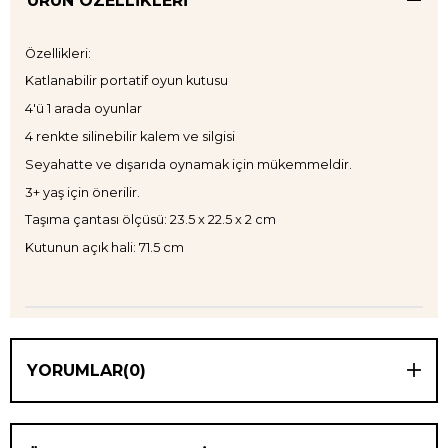
ÜRÜN ÖZELLIKLERI
Özellikleri:
Katlanabilir portatif oyun kutusu
4'ü 1 arada oyunlar
4 renkte silinebilir kalem ve silgisi
Seyahatte ve dışarıda oynamak için mükemmeldir.
3+ yaş için önerilir.
Taşıma çantası ölçüsü: 23.5 x 22.5 x 2 cm
Kutunun açık hali: 71.5 cm
YORUMLAR
(0)