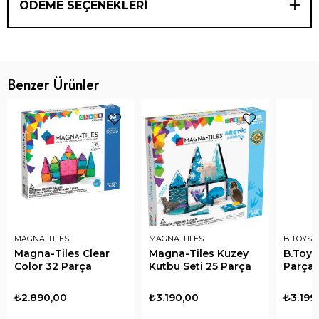
ÖDEME SEÇENEKLERI
Benzer Ürünler
MAGNA-TILES
MAGNA-TILES
B.TOYS
Magna-Tiles Clear
Magna-Tiles Kuzey
B.Toys
Color 32 Parça
Kutbu Seti 25 Parça
Parça
₺2.890,00
₺3.190,00
₺3.199