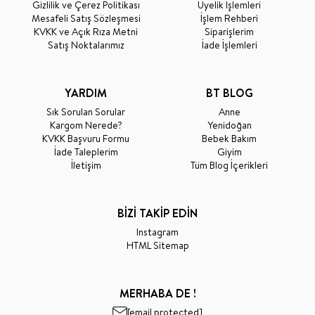
Gizlilik ve Çerez Politikası
Üyelik İşlemleri
Mesafeli Satış Sözleşmesi
İşlem Rehberi
KVKK ve Açık Rıza Metni
Siparişlerim
Satış Noktalarımız
İade İşlemleri
YARDIM
BT BLOG
Sık Sorulan Sorular
Anne
Kargom Nerede?
Yenidoğan
KVKK Başvuru Formu
Bebek Bakım
İade Taleplerim
Giyim
İletişim
Tüm Blog İçerikleri
BİZİ TAKİP EDİN
Instagram
HTML Sitemap
MERHABA DE !
[email protected]