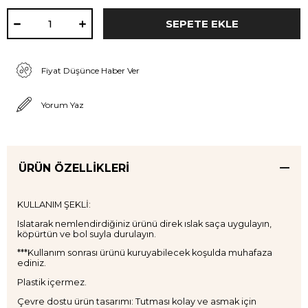
Fiyat Düşünce Haber Ver
Yorum Yaz
ÜRÜN ÖZELLIKLERI
KULLANIM ŞEKLİ:
Islatarak nemlendirdiğiniz ürünü direk ıslak saça uygulayın,
köpürtün ve bol suyla durulayın.
***Kullanım sonrası ürünü kuruyabilecek koşulda muhafaza
ediniz.
Plastik içermez.
Çevre dostu ürün tasarımı: Tutması kolay ve asmak için