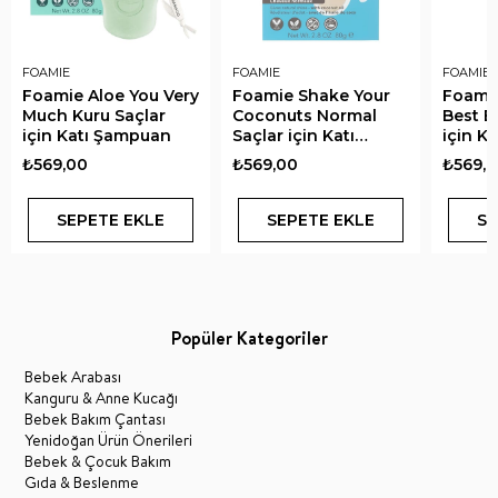
FOAMIE
FOAMIE
FOAMIE
Foamie Aloe You Very
Foamie Shake Your
Foamie
Much Kuru Saçlar
Coconuts Normal
Best B
için Katı Şampuan
Saçlar için Katı
için K
Şampuan
₺569,00
₺569,00
₺569,
SEPETE EKLE
SEPETE EKLE
SE
Popüler Kategoriler
Bebek Arabası
Kanguru & Anne Kucağı
Bebek Bakım Çantası
Yenidoğan Ürün Önerileri
Bebek & Çocuk Bakım
Gıda & Beslenme