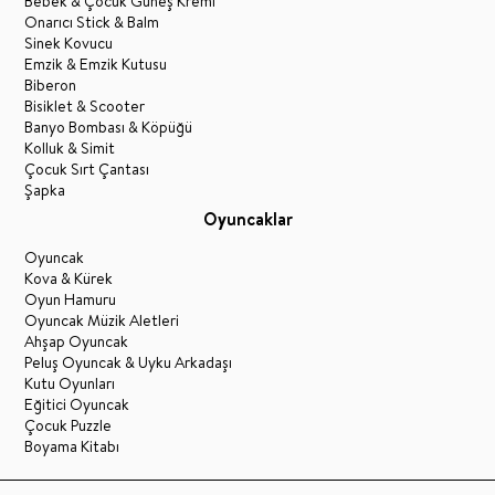
Bebek & Çocuk Güneş Kremi
Onarıcı Stick & Balm
Sinek Kovucu
Emzik & Emzik Kutusu
Biberon
Bisiklet & Scooter
Banyo Bombası & Köpüğü
Kolluk & Simit
Çocuk Sırt Çantası
Şapka
Oyuncaklar
Oyuncak
Kova & Kürek
Oyun Hamuru
Oyuncak Müzik Aletleri
Ahşap Oyuncak
Peluş Oyuncak & Uyku Arkadaşı
Kutu Oyunları
Eğitici Oyuncak
Çocuk Puzzle
Boyama Kitabı