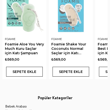
FOAMIE
FOAMIE
FOAMIE
Foamie Aloe You Very
Foamie Shake Your
Foamie
Much Kuru Saçlar
Coconuts Normal
Best B
için Katı Şampuan
Saçlar için Katı
için K
Şampuan
₺569,00
₺569,00
₺569,
SEPETE EKLE
SEPETE EKLE
SE
Popüler Kategoriler
Bebek Arabası