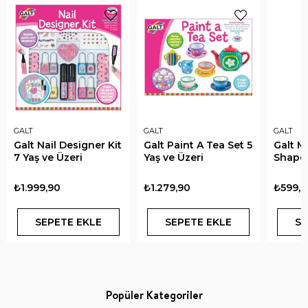
GALT
GALT
GALT
Galt Nail Designer Kit
Galt Paint A Tea Set 5
Galt M
7 Yaş ve Üzeri
Yaş ve Üzeri
Shapes
₺1.999,90
₺1.279,90
₺599,9
SEPETE EKLE
SEPETE EKLE
SE
Popüler Kategoriler