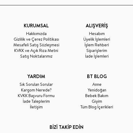
KURUMSAL
ALIŞVERİŞ
Hakkımızda
Hesabım
Gizlilik ve Çerez Politikası
Üyelik İşlemleri
Mesafeli Satış Sözleşmesi
İşlem Rehberi
KVKK ve Açık Rıza Metni
Siparişlerim
Satış Noktalarımız
İade İşlemleri
YARDIM
BT BLOG
Sık Sorulan Sorular
Anne
Kargom Nerede?
Yenidoğan
KVKK Başvuru Formu
Bebek Bakım
İade Taleplerim
Giyim
İletişim
Tüm Blog İçerikleri
BİZİ TAKİP EDİN