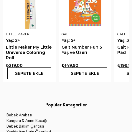
LITTLE MAKER
GALT
GALT
Yaş: 2+
Yaş: 5+
Yaş: 3+
Little Maker My Little
Galt Number Fun 5
Galt F
Universe Coloring
Yaş ve Üzeri
Pad
Roll
₺219,00
₺149,90
₺199,9
SEPETE EKLE
SEPETE EKLE
SE
Popüler Kategoriler
Bebek Arabası
Kanguru & Anne Kucağı
Bebek Bakım Çantası
Yenidoğan Ürün Önerileri