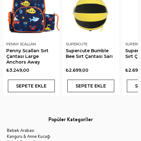
PENNY SCALLAN
SUPERCUTE
SUPERC
Penny Scallan Sırt
Supercute Bumble
Superc
Çantası Large
Bee Sırt Çantası Sarı
Sırt Ç
Anchors Away
₺3.249,00
₺2.699,00
₺2.699
SEPETE EKLE
SEPETE EKLE
SE
Popüler Kategoriler
Bebek Arabası
Kanguru & Anne Kucağı