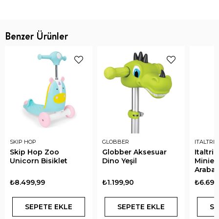
Benzer Ürünler
SKIP HOP
GLOBBER
ITALTRIK
Skip Hop Zoo
Globber Aksesuar
Italtr
Unicorn Bisiklet
Dino Yeşil
Minieo
Arabas
₺8.499,99
₺1.199,90
₺6.690
SEPETE EKLE
SEPETE EKLE
SE