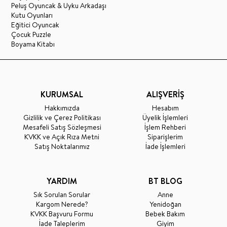
Peluş Oyuncak & Uyku Arkadaşı
Kutu Oyunları
Eğitici Oyuncak
Çocuk Puzzle
Boyama Kitabı
KURUMSAL
ALIŞVERİŞ
Hakkımızda
Hesabım
Gizlilik ve Çerez Politikası
Üyelik İşlemleri
Mesafeli Satış Sözleşmesi
İşlem Rehberi
KVKK ve Açık Rıza Metni
Siparişlerim
Satış Noktalarımız
İade İşlemleri
YARDIM
BT BLOG
Sık Sorulan Sorular
Anne
Kargom Nerede?
Yenidoğan
KVKK Başvuru Formu
Bebek Bakım
İade Taleplerim
Giyim