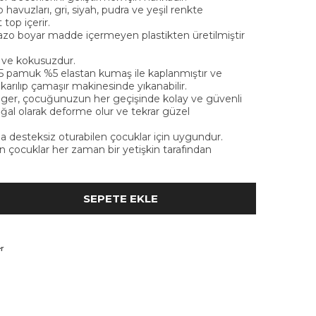
avuzları, gri, siyah, pudra ve yeşil renkte
top içerir.
 azo boyar madde içermeyen plastikten üretilmiştir
r ve kokusuzdur.
5 pamuk %5 elastan kumaş ile kaplanmıştır ve
çıkarılıp çamaşır makinesinde yıkanabilir.
ger, çocuğunuzun her geçişinde kolay ve güvenli
ğal olarak deforme olur ve tekrar güzel
 desteksiz oturabilen çocuklar için uygundur.
çocuklar her zaman bir yetişkin tarafından
r