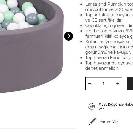
Larisa and Pumpkin top h
mevcuttur ve 200 adet 
Toplar toksik olmayan,
ve CE sertifikalıdır.
Çocuklar için güvenlidi
Her bir top havuzu, %9
fermuarlı kılıfı kolayca 
Kullanılan yumuşak sün
erişim sağlamak için do
görünümüne kavuşur.
Top havuzu kendi başına
Top havuzunda oynayan 
denetlenmelidir.
Fiyat Düşünce Habe
Ver
Yorum Yaz