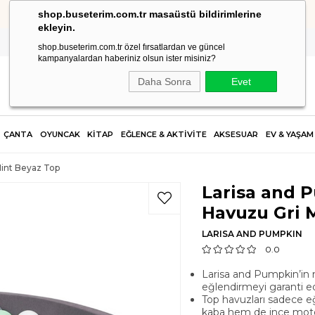
shop.buseterim.com.tr masaüstü bildirimlerine
HIZLI KARGO
ekleyin.
shop.buseterim.com.tr özel fırsatlardan ve güncel
kampanyalardan haberiniz olsun ister misiniz?
Daha Sonra
Evet
ÇANTA
OYUNCAK
KİTAP
EĞLENCE & AKTİVİTE
AKSESUAR
EV & YAŞAM
Mint Beyaz Top
Larisa and 
Havuzu Gri 
LARISA AND PUMPKIN
0.0
Larisa and Pumpkin’in m
eğlendirmeyi garanti ed
Top havuzları sadece e
kaba hem de ince motor 