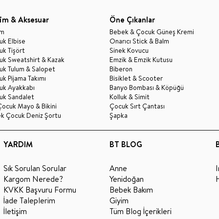
im & Aksesuar
Öne Çıkanlar
im
Bebek & Çocuk Güneş Kremi
k Elbise
Onarıcı Stick & Balm
k Tişört
Sinek Kovucu
uk Sweatshirt & Kazak
Emzik & Emzik Kutusu
uk Tulum & Salopet
Biberon
k Pijama Takımı
Bisiklet & Scooter
uk Ayakkabı
Banyo Bombası & Köpüğü
uk Sandalet
Kolluk & Simit
Çocuk Mayo & Bikini
Çocuk Sırt Çantası
ek Çocuk Deniz Şortu
Şapka
YARDIM
BT BLOG
Sık Sorulan Sorular
Anne
Kargom Nerede?
Yenidoğan
KVKK Başvuru Formu
Bebek Bakım
İade Taleplerim
Giyim
İletişim
Tüm Blog İçerikleri