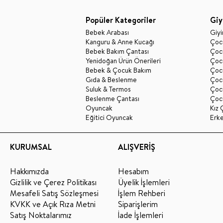
Popüler Kategoriler
Giy
Bebek Arabası
Giy
Kanguru & Anne Kucağı
Çocu
Bebek Bakım Çantası
Çocu
Yenidoğan Ürün Önerileri
Çoc
Bebek & Çocuk Bakım
Çoc
Gıda & Beslenme
Çocu
Suluk & Termos
Çoc
Beslenme Çantası
Çoc
Oyuncak
Kız 
Eğitici Oyuncak
Erk
KURUMSAL
ALIŞVERİŞ
Hakkımızda
Hesabım
Gizlilik ve Çerez Politikası
Üyelik İşlemleri
Mesafeli Satış Sözleşmesi
İşlem Rehberi
KVKK ve Açık Rıza Metni
Siparişlerim
Satış Noktalarımız
İade İşlemleri