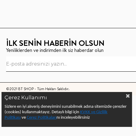
İLK SENİN HABERİN OLSUN
Yeniliklerden ve indirimden ilk siz haberdar olun
©2021 BT SHOP - Tüm Hakları Saklıdır.
Çerez Kullanımı
Sizlere en iyi alıveriş deneyimini sunabilmek adına sitemizde çerezler
(cookies) kullanmaktayız.
Detaylı bilgi için
KVKK ve Gizlilik
Politikası
ve
Çerez Politika
ları
nı
inceleyebilirsiniz