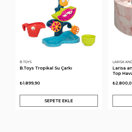
B.TOYS
LARISA AN
B.Toys Tropikal Su Çarkı
Larisa 
Top Havu
₺1.899,90
₺2.800,
SEPETE EKLE