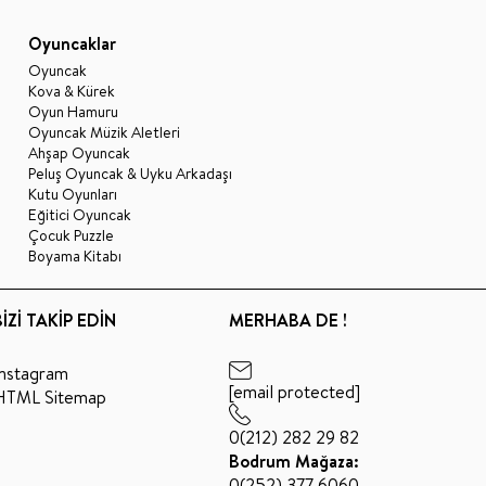
Oyuncaklar
Oyuncak
Kova & Kürek
Oyun Hamuru
Oyuncak Müzik Aletleri
Ahşap Oyuncak
Peluş Oyuncak & Uyku Arkadaşı
Kutu Oyunları
Eğitici Oyuncak
Çocuk Puzzle
Boyama Kitabı
BİZİ TAKİP EDİN
MERHABA DE !
Instagram
[email protected]
HTML Sitemap
0(212) 282 29 82
Bodrum Mağaza:
0(252) 377 6060