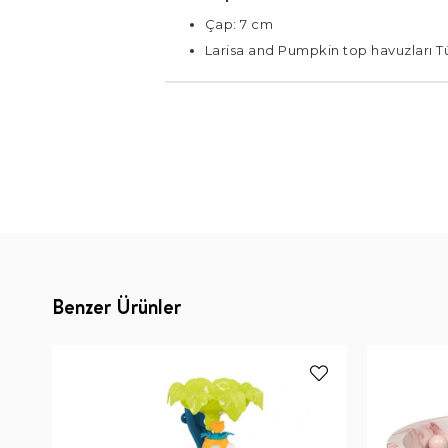
Çap: 7 cm
Larisa and Pumpkin top havuzları T
Benzer Ürünler