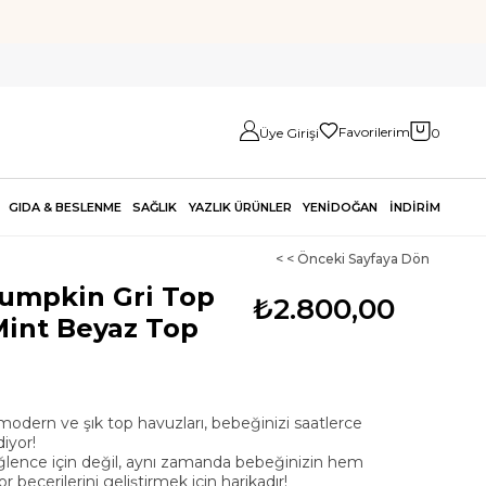
Favorilerim
Üye Girişi
0
GIDA & BESLENME
SAĞLIK
YAZLIK ÜRÜNLER
YENİDOĞAN
İNDİRİM
< < Önceki Sayfaya Dön
Pumpkin Gri Top
₺2.800,00
Mint Beyaz Top
odern ve şık top havuzları, bebeğinizi saatlerce
iyor!
ğlence için değil, aynı zamanda bebeğinizin hem
becerilerini geliştirmek için harikadır!