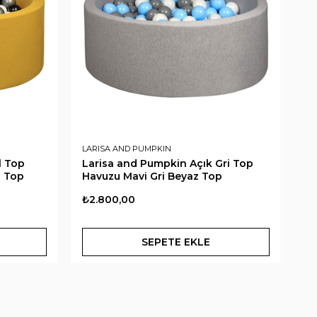
LARISA AND PUMPKIN
B.
l Top
Larisa and Pumpkin Açık Gri Top
B.
z Top
Havuzu Mavi Gri Beyaz Top
₺2.800,00
₺4
SEPETE EKLE