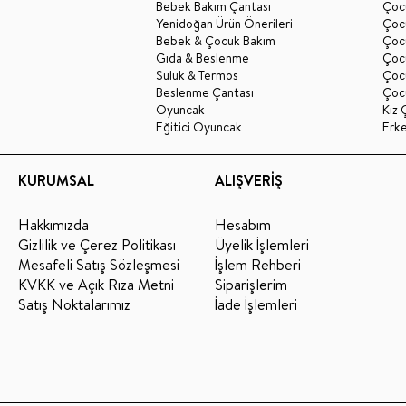
Bebek Bakım Çantası
Çocu
Yenidoğan Ürün Önerileri
Çoc
Bebek & Çocuk Bakım
Çoc
Gıda & Beslenme
Çocu
Suluk & Termos
Çoc
Beslenme Çantası
Çoc
Oyuncak
Kız 
Eğitici Oyuncak
Erk
KURUMSAL
ALIŞVERİŞ
Hakkımızda
Hesabım
Gizlilik ve Çerez Politikası
Üyelik İşlemleri
Mesafeli Satış Sözleşmesi
İşlem Rehberi
KVKK ve Açık Rıza Metni
Siparişlerim
Satış Noktalarımız
İade İşlemleri