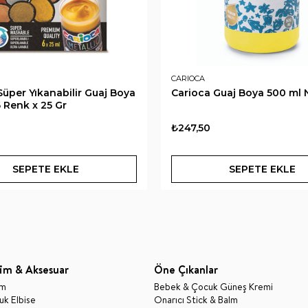
CARIOCA
Süper Yıkanabilir Guaj Boya
Carioca Guaj Boya 500 ml 
6 Renk x 25 Gr
₺247,50
SEPETE EKLE
SEPETE EKLE
im & Aksesuar
Öne Çıkanlar
im
Bebek & Çocuk Güneş Kremi
k Elbise
Onarıcı Stick & Balm