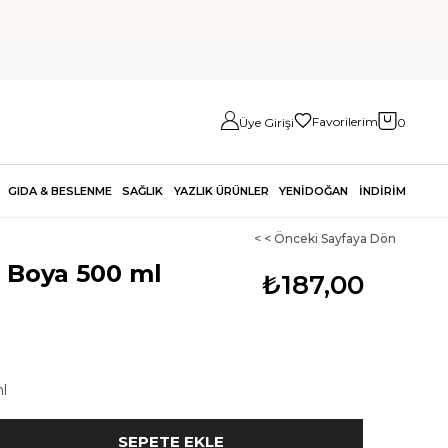
Favorilerim
Üye Girişi
0
GIDA & BESLENME
SAĞLIK
YAZLIK ÜRÜNLER
YENİDOĞAN
İNDİRİM
< < Önceki Sayfaya Dön
 Boya 500 ml
₺187,00
l