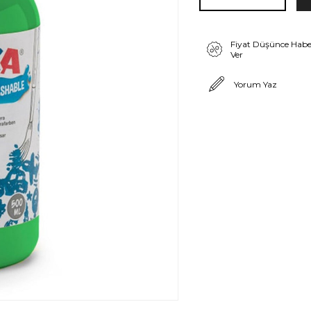
Fiyat Düşünce Habe
Ver
Yorum Yaz