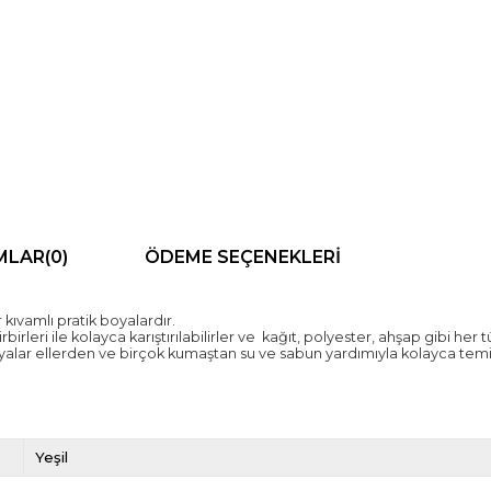
MLAR
(0)
ÖDEME SEÇENEKLERI
ıvamlı pratik boyalardır.
rleri ile kolayca karıştırılabilirler ve kağıt, polyester, ahşap gibi her 
lar ellerden ve birçok kumaştan su ve sabun yardımıyla kolayca temiz
Yeşil