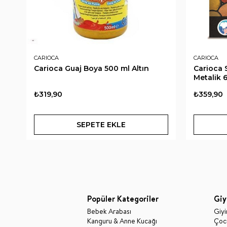
CARIOCA
CARIOCA
Carioca Guaj Boya 500 ml Altın
Carioca 
Metalik 
₺319,90
₺359,90
SEPETE EKLE
Popüler Kategoriler
Giy
Bebek Arabası
Giy
Kanguru & Anne Kucağı
Çocu