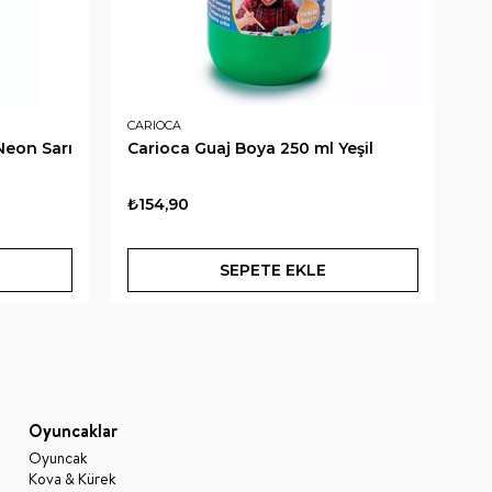
CARIOCA
CA
Neon Sarı
Carioca Guaj Boya 250 ml Yeşil
Ca
₺154,90
₺1
SEPETE EKLE
Oyuncaklar
Oyuncak
Kova & Kürek