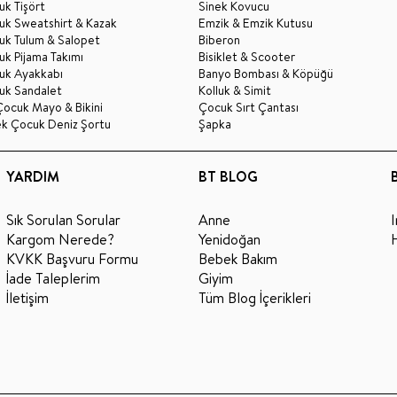
k Tişört
Sinek Kovucu
uk Sweatshirt & Kazak
Emzik & Emzik Kutusu
uk Tulum & Salopet
Biberon
k Pijama Takımı
Bisiklet & Scooter
uk Ayakkabı
Banyo Bombası & Köpüğü
uk Sandalet
Kolluk & Simit
Çocuk Mayo & Bikini
Çocuk Sırt Çantası
ek Çocuk Deniz Şortu
Şapka
YARDIM
BT BLOG
Sık Sorulan Sorular
Anne
Kargom Nerede?
Yenidoğan
KVKK Başvuru Formu
Bebek Bakım
İade Taleplerim
Giyim
İletişim
Tüm Blog İçerikleri