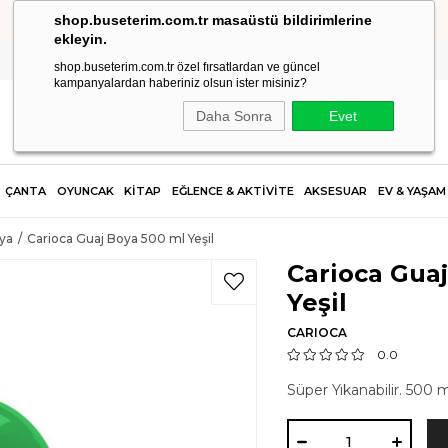
shop.buseterim.com.tr masaüstü bildirimlerine
YENİ ÜYELİKLERDE %10 İNDİRİM FIRSATI "NEW10"
ekleyin.
shop.buseterim.com.tr özel fırsatlardan ve güncel
kampanyalardan haberiniz olsun ister misiniz?
Daha Sonra
Evet
ÇANTA
OYUNCAK
KİTAP
EĞLENCE & AKTİVİTE
AKSESUAR
EV & YAŞAM
ya
Carioca Guaj Boya 500 ml Yeşil
Carioca Guaj
Yeşil
CARIOCA
0.0
Süper Yıkanabilir. 500 m