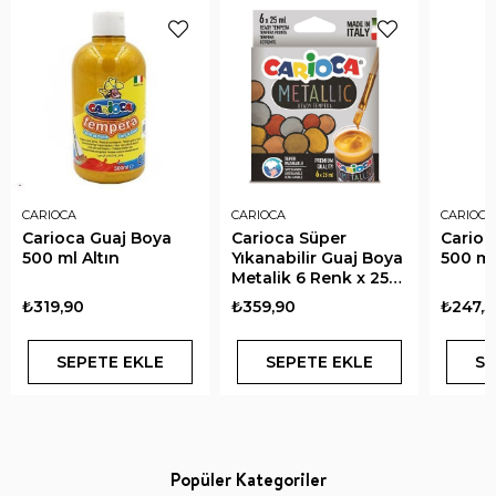
CARIOCA
CARIOCA
CARIOCA
Carioca Guaj Boya
Carioca Süper
Carioc
500 ml Altın
Yıkanabilir Guaj Boya
500 ml
Metalik 6 Renk x 25
Gr
₺319,90
₺359,90
₺247,5
SEPETE EKLE
SEPETE EKLE
SE
Popüler Kategoriler