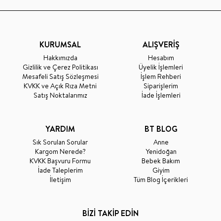
KURUMSAL
ALIŞVERİŞ
Hakkımızda
Hesabım
Gizlilik ve Çerez Politikası
Üyelik İşlemleri
Mesafeli Satış Sözleşmesi
İşlem Rehberi
KVKK ve Açık Rıza Metni
Siparişlerim
Satış Noktalarımız
İade İşlemleri
YARDIM
BT BLOG
Sık Sorulan Sorular
Anne
Kargom Nerede?
Yenidoğan
KVKK Başvuru Formu
Bebek Bakım
İade Taleplerim
Giyim
İletişim
Tüm Blog İçerikleri
BİZİ TAKİP EDİN