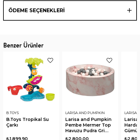
ÖDEME SEÇENEKLERI
Benzer Ürünler
B.TOYS
LARISA AND PUMPKIN
LARISA 
B.Toys Tropikal Su
Larisa and Pumpkin
Larisa
Çarkı
Pembe Mermer Top
Hardal
Havuzu Pudra Gri
Gümüş
Beyaz Top
Top
₺1.899,90
₺2.800,00
₺2.800