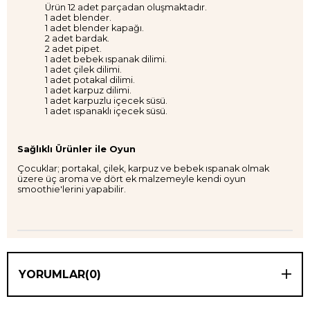
Ürün 12 adet parçadan oluşmaktadır.
1 adet blender.
1 adet blender kapağı.
2 adet bardak.
2 adet pipet.
1 adet bebek ıspanak dilimi.
1 adet çilek dilimi.
1 adet potakal dilimi.
1 adet karpuz dilimi.
1 adet karpuzlu içecek süsü.
1 adet ıspanaklı içecek süsü.
Sağlıklı Ürünler ile Oyun
Çocuklar; portakal, çilek, karpuz ve bebek ıspanak olmak
üzere üç aroma ve dört ek malzemeyle kendi oyun
smoothie'lerini yapabilir.
YORUMLAR
(0)