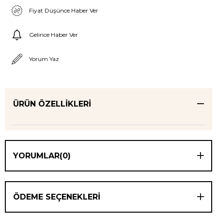
Fiyat Düşünce Haber Ver
Gelince Haber Ver
Yorum Yaz
ÜRÜN ÖZELLIKLERI
YORUMLAR
(0)
ÖDEME SEÇENEKLERI