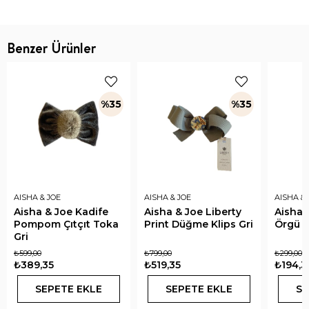
Benzer Ürünler
%35
%35
AISHA & JOE
AISHA & JOE
AISHA & 
Aisha & Joe Kadife
Aisha & Joe Liberty
Aisha 
Pompom Çıtçıt Toka
Print Düğme Klips Gri
Örgü L
Gri
₺599,00
₺799,00
₺299,00
₺389,35
₺519,35
₺194,3
SEPETE EKLE
SEPETE EKLE
SE