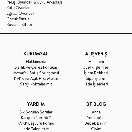
Peluş Oyuncak & Uyku Arkadaşı
Kutu Oyunları
Eğitici Oyuncak
Çocuk Puzzle
Boyama Kitabı
KURUMSAL
ALIŞVERİŞ
Hakkımızda
Hesabım
Gizlilik ve Çerez Politikası
Üyelik İşlemleri
Mesafeli Satış Sözleşmesi
İşlem Rehberi
KVKK ve Açık Rıza Metni
Siparişlerim
Satış Noktalarımız
İade İşlemleri
YARDIM
BT BLOG
Sık Sorulan Sorular
Anne
Kargom Nerede?
Yenidoğan
KVKK Başvuru Formu
Bebek Bakım
İade Taleplerim
Giyim