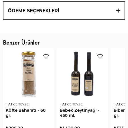
ÖDEME SEÇENEKLERI
Benzer Ürünler
HATİCE TEYZE
HATİCE TEYZE
HATİCE 
Köfte Baharatı - 60
Bebek Zeytinyağı -
Biber 
gr.
450 ml.
gr.
₺290,00
₺1.420,00
₺525,0