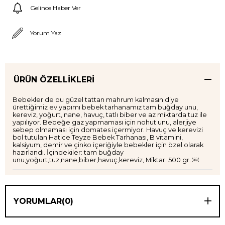
Gelince Haber Ver
Yorum Yaz
ÜRÜN ÖZELLIKLERI
Bebekler de bu güzel tattan mahrum kalmasın diye
ürettiğimiz ev yapımı bebek tarhanamız tam buğday unu,
kereviz, yoğurt, nane, havuç, tatlı biber ve az miktarda tuz ile
yapılıyor. Bebeğe gaz yapmaması için nohut unu, alerjiye
sebep olmaması için domates içermiyor. Havuç ve kerevizi
bol tutulan Hatice Teyze Bebek Tarhanası, B vitamini,
kalsiyum, demir ve çinko içeriğiyle bebekler için özel olarak
hazırlandı. İçindekiler: tam buğday
unu,yoğurt,tuz,nane,biber,havuç,kereviz, Miktar: 500 gr. ￼
YORUMLAR
(0)