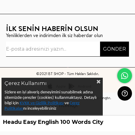
İLK SENİN HABERİN OLSUN
Yeniliklerden ve indirimden ilk siz haberdar olun
GÖNDER
©2021 BT SHOP - Tüm Hakları Saklıdır.
Çerez Kullanımı
Apple
Android
Sizlere en iyi alıveriş deneyimini sunabilmek adına
Bu sitenin kurulumu
Keyo Digital
tarafından yapılmıştır.
sitemizde çerezler (cookies) kullanmaktayız.
Detaylı
bilgi için
KVKK ve Gizlilik Politikası
ve
Çerez
Politika
ları
nı
inceleyebilirsiniz
Headu Easy English 100 Words City