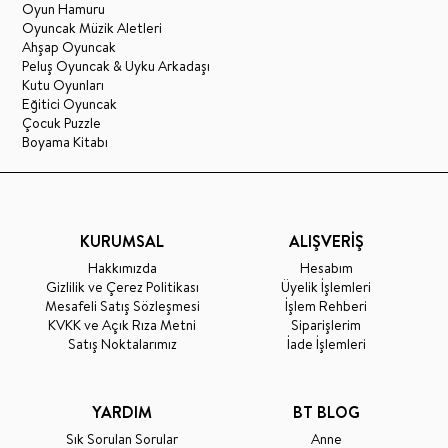
Oyun Hamuru
Oyuncak Müzik Aletleri
Ahşap Oyuncak
Peluş Oyuncak & Uyku Arkadaşı
Kutu Oyunları
Eğitici Oyuncak
Çocuk Puzzle
Boyama Kitabı
KURUMSAL
ALIŞVERİŞ
Hakkımızda
Hesabım
Gizlilik ve Çerez Politikası
Üyelik İşlemleri
Mesafeli Satış Sözleşmesi
İşlem Rehberi
KVKK ve Açık Rıza Metni
Siparişlerim
Satış Noktalarımız
İade İşlemleri
YARDIM
BT BLOG
Sık Sorulan Sorular
Anne