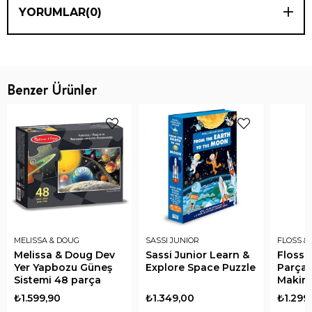
YORUMLAR
(0)
Benzer Ürünler
MELISSA & DOUG
SASSI JUNIOR
FLOSS &
Melissa & Doug Dev
Sassi Junior Learn &
Floss 
Yer Yapbozu Güneş
Explore Space Puzzle
Parça 
Sistemi 48 parça
Makines
Boz Co
₺1.599,90
₺1.349,00
₺1.299