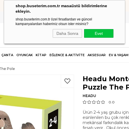
shop.buseterim.com.tr masaüstü bildirimlerine
HIZLI KARGO
ekleyin.
shop.buseterim.com.tr özel fırsatlardan ve güncel
kampanyalardan haberiniz olsun ister misiniz?
Daha Sonra
Evet
ÇANTA
OYUNCAK
KİTAP
EĞLENCE & AKTİVİTE
AKSESUAR
EV & YAŞAM
 The Pole
Headu Monte
Puzzle The 
HEADU
0.0
Ürün 2-4 yaş grubu içi
esinlenilen bu çok renk
mekânsal farkındalık ka
fırsatı verir . Okul önce