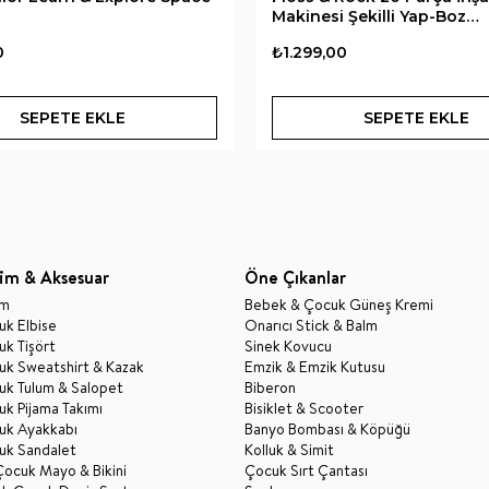
Makinesi Şekilli Yap-Boz
Construction
0
₺1.299,00
SEPETE EKLE
SEPETE EKLE
im & Aksesuar
Öne Çıkanlar
im
Bebek & Çocuk Güneş Kremi
k Elbise
Onarıcı Stick & Balm
k Tişört
Sinek Kovucu
uk Sweatshirt & Kazak
Emzik & Emzik Kutusu
uk Tulum & Salopet
Biberon
k Pijama Takımı
Bisiklet & Scooter
uk Ayakkabı
Banyo Bombası & Köpüğü
uk Sandalet
Kolluk & Simit
Çocuk Mayo & Bikini
Çocuk Sırt Çantası