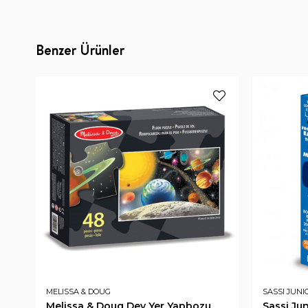
Benzer Ürünler
MELISSA & DOUG
SASSI JUNI
Melissa & Doug Dev Yer Yapbozu
Sassi Ju