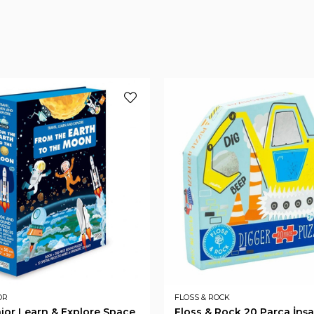
OR
FLOSS & ROCK
nior Learn & Explore Space
Floss & Rock 20 Parça İnşa