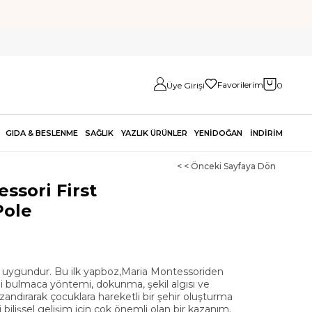
Favorilerim
Üye Girişi
0
GIDA & BESLENME
SAĞLIK
YAZLIK ÜRÜNLER
YENİDOĞAN
İNDİRİM
< < Önceki Sayfaya Dön
ssori First
Pole
n uygundur. Bu ilk yapboz,Maria Montessoriden
li bulmaca yöntemi, dokunma, şekil algısı ve
zandırarak çocuklara hareketli bir şehir oluşturma
si bilişsel gelişim için çok önemli olan bir kazanım.