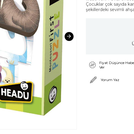
Çocuklar çok sayıda kara
şekillerdeki sevimli ahş
Ü
Fiyat Düşünce Habe
Ver
Yorum Yaz