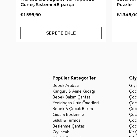
Güneş Sistemi 48 parça
Puzzle
₺1.599,90
₺1.349,0
SEPETE EKLE
Popüler Kategoriler
Giy
Bebek Arabası
Giy
Kanguru & Anne Kucağı
Çocu
Bebek Bakım Çantası
Çocu
Yenidoğan Ürün Önerileri
Çoc
Bebek & Çocuk Bakım
Çoc
Gıda & Beslenme
Çocu
Suluk & Termos
Çoc
Beslenme Çantası
Çoc
Oyuncak
Kız 