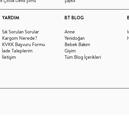
ek Çocuk Deniz Şortu
Şapka
YARDIM
BT BLOG
Sık Sorulan Sorular
Anne
Kargom Nerede?
Yenidoğan
KVKK Başvuru Formu
Bebek Bakım
İade Taleplerim
Giyim
İletişim
Tüm Blog İçerikleri