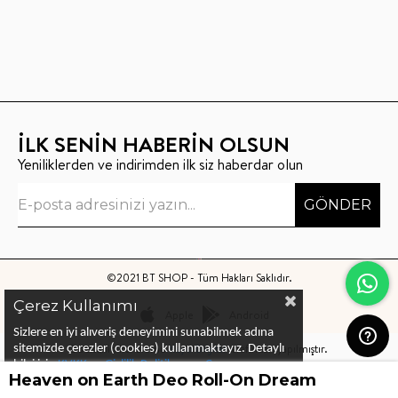
İLK SENİN HABERİN OLSUN
Yeniliklerden ve indirimden ilk siz haberdar olun
GÖNDER
©2021 BT SHOP - Tüm Hakları Saklıdır.
Çerez Kullanımı
Apple
Android
Sizlere en iyi alıveriş deneyimini sunabilmek adına
Bu sitenin kurulumu
Keyo Digital
tarafından yapılmıştır.
sitemizde çerezler (cookies) kullanmaktayız.
Detaylı
bilgi için
KVKK ve Gizlilik Politikası
ve
Çerez
Heaven on Earth Deo Roll-On Dream
Politika
ları
nı
inceleyebilirsiniz