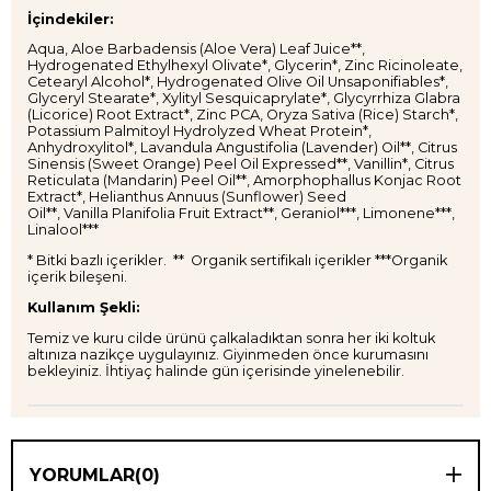
İçindekiler:
Aqua, Aloe Barbadensis (Aloe Vera) Leaf Juice**,
Hydrogenated Ethylhexyl Olivate*, Glycerin*, Zinc Ricinoleate,
Cetearyl Alcohol*, Hydrogenated Olive Oil Unsaponifiables*,
Glyceryl Stearate*, Xylityl Sesquicaprylate*, Glycyrrhiza Glabra
(Licorice) Root Extract*, Zinc PCA, Oryza Sativa (Rice) Starch*,
Potassium Palmitoyl Hydrolyzed Wheat Protein*,
Anhydroxylitol*, Lavandula Angustifolia (Lavender) Oil**, Citrus
Sinensis (Sweet Orange) Peel Oil Expressed**, Vanillin*, Citrus
Reticulata (Mandarin) Peel Oil**, Amorphophallus Konjac Root
Extract*, Helianthus Annuus (Sunflower) Seed
Oil**, Vanilla Planifolia Fruit Extract**, Geraniol***, Limonene***,
Linalool***
* Bitki bazlı içerikler. ** Organik sertifikalı içerikler ***Organik
içerik bileşeni.
Kullanım Şekli:
Temiz ve kuru cilde ürünü çalkaladıktan sonra her iki koltuk
altınıza nazikçe uygulayınız. Giyinmeden önce kurumasını
bekleyiniz. İhtiyaç halinde gün içerisinde yinelenebilir.
YORUMLAR
(0)