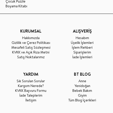
Çocuk Puzzle
Boyama Kitabı
KURUMSAL
ALIŞVERİŞ
Hakkımızda
Hesabım
Gizlilik ve Çerez Politikası
Üyelik İşlemleri
Mesafeli Satış Sözleşmesi
İşlem Rehberi
KVKK ve Açık Rıza Metni
Siparişlerim
Satış Noktalarımız
İade İşlemleri
YARDIM
BT BLOG
Sık Sorulan Sorular
Anne
Kargom Nerede?
Yenidoğan
KVKK Başvuru Formu
Bebek Bakım
İade Taleplerim
Giyim
İletişim
Tüm Blog İçerikleri