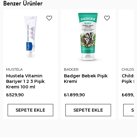
Benzer Ürünler
MUSTELA
BADGER
CHILDS 
Mustela Vitamin
Badger Bebek Pişik
Childs
Bariyer 1 2 3 Pişik
Kremi
Pişik 
Kremi 100 ml
₺529,90
₺1.899,90
₺699,
SEPETE EKLE
SEPETE EKLE
SE