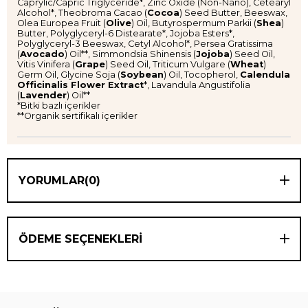
Caprylic/Capric Triglyceride*, Zinc Oxide (Non-Nano), Cetearyl
Alcohol*, Theobroma Cacao (
Cocoa
) Seed Butter, Beeswax,
Olea Europea Fruit (
Olive
) Oil, Butyrospermum Parkii (
Shea
)
Butter, Polyglyceryl-6 Distearate*, Jojoba Esters*,
Polyglyceryl-3 Beeswax, Cetyl Alcohol*, Persea Gratissima
(
Avocado
) Oil**, Simmondsia Shinensis (
Jojoba
) Seed Oil,
Vitis Vinifera (
Grape
) Seed Oil, Triticum Vulgare (
Wheat
)
Germ Oil, Glycine Soja (
Soybean
) Oil, Tocopherol,
Calendula
Officinalis Flower Extract
*, Lavandula Angustifolia
(
Lavender
) Oil**
*Bitki bazlı içerikler
**Organik sertifikalı içerikler
YORUMLAR
(0)
ÖDEME SEÇENEKLERI