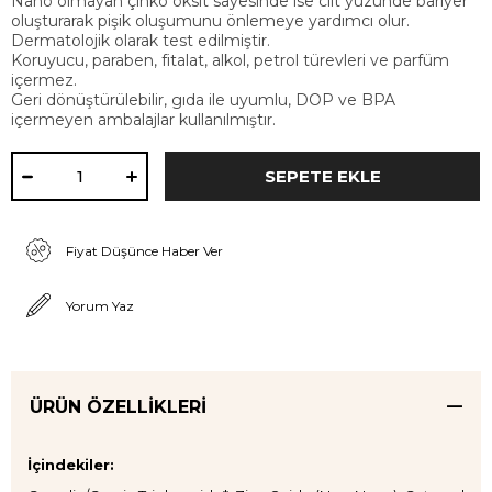
Nano olmayan çinko oksit sayesinde ise cilt yüzünde bariyer
oluşturarak pişik oluşumunu önlemeye yardımcı olur.
Dermatolojik olarak test edilmiştir.
Koruyucu, paraben, fitalat, alkol, petrol türevleri ve parfüm
içermez.
Geri dönüştürülebilir, gıda ile uyumlu, DOP ve BPA
içermeyen ambalajlar kullanılmıştır.
Fiyat Düşünce Haber Ver
Yorum Yaz
ÜRÜN ÖZELLIKLERI
İçindekiler: