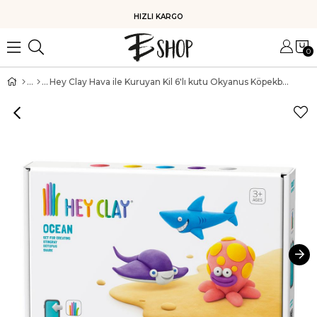
HIZLI KARGO
0
Hey Clay Hava ile Kuruyan Kil 6'lı kutu Okyanus Köpekbalığı Ahtapot Vatoz