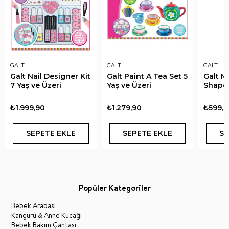
GALT
GALT
GALT
Galt Nail Designer Kit
Galt Paint A Tea Set 5
Galt M
7 Yaş ve Üzeri
Yaş ve Üzeri
Shapes
₺1.999,90
₺1.279,90
₺599,9
SEPETE EKLE
SEPETE EKLE
SE
Popüler Kategoriler
Bebek Arabası
Kanguru & Anne Kucağı
Bebek Bakım Çantası