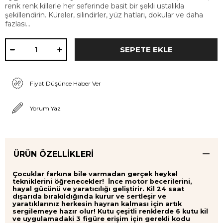
renk renk killerle her seferinde basit bir şekli ustalıkla
şekillendirin. Küreler, silindirler, yüz hatları, dokular ve daha
fazlası...
Fiyat Düşünce Haber Ver
Yorum Yaz
ÜRÜN ÖZELLIKLERI
Çocuklar farkına bile varmadan gerçek heykel
tekniklerini öğrenecekler! İnce motor becerilerini,
hayal gücünü ve yaratıcılığı geliştirir. Kil 24 saat
dışarıda bırakıldığında kurur ve sertleşir ve
yaratıklarınız herkesin hayran kalması için artık
sergilemeye hazır olur! Kutu çeşitli renklerde 6 kutu kil
ve uygulamadaki 3 figüre erişim için gerekli kodu