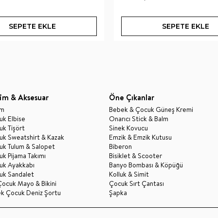
SEPETE EKLE
SEPETE EKLE
im & Aksesuar
Öne Çıkanlar
im
Bebek & Çocuk Güneş Kremi
k Elbise
Onarıcı Stick & Balm
k Tişört
Sinek Kovucu
uk Sweatshirt & Kazak
Emzik & Emzik Kutusu
uk Tulum & Salopet
Biberon
k Pijama Takımı
Bisiklet & Scooter
uk Ayakkabı
Banyo Bombası & Köpüğü
uk Sandalet
Kolluk & Simit
Çocuk Mayo & Bikini
Çocuk Sırt Çantası
ek Çocuk Deniz Şortu
Şapka