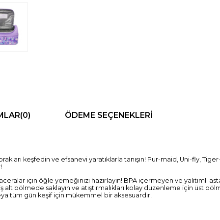
MLAR
(0)
ÖDEME SEÇENEKLERI
akları keşfedin ve efsanevi yaratıklarla tanışın! Pur-maid, Uni-fly, Tig
r!
ralar için öğle yemeğinizi hazırlayın! BPA içermeyen ve yalıtımlı as
ş alt bölmede saklayın ve atıştırmalıkları kolay düzenleme için üst bö
a tüm gün keşif için mükemmel bir aksesuardır!