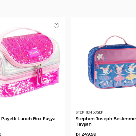
A
STEPHEN JOSEPH
a Payetli Lunch Box Fuşya
Stephen Joseph Beslenme
Tavşan
0
₺1.249,99