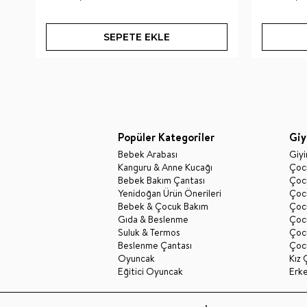
SEPETE EKLE
Popüler Kategoriler
Giy
Bebek Arabası
Giy
Kanguru & Anne Kucağı
Çocu
Bebek Bakım Çantası
Çocu
Yenidoğan Ürün Önerileri
Çoc
Bebek & Çocuk Bakım
Çoc
Gıda & Beslenme
Çocu
Suluk & Termos
Çoc
Beslenme Çantası
Çoc
Oyuncak
Kız 
Eğitici Oyuncak
Erk