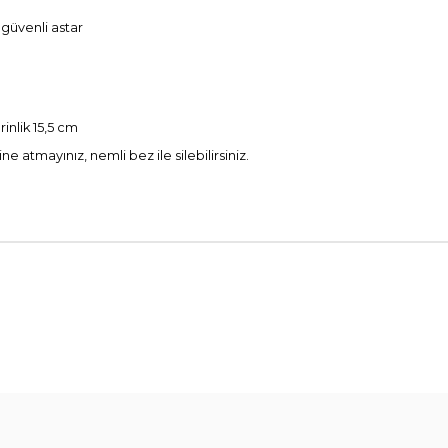
güvenli astar
inlik 15,5 cm
 atmayınız, nemli bez ile silebilirsiniz.