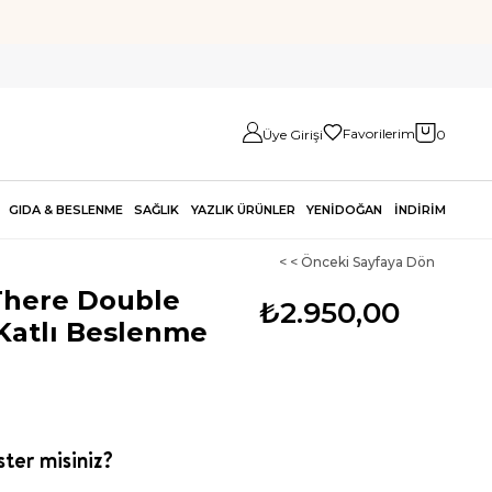
Favorilerim
Üye Girişi
0
GIDA & BESLENME
SAĞLIK
YAZLIK ÜRÜNLER
YENİDOĞAN
İNDİRİM
< < Önceki Sayfaya Dön
There Double
₺2.950,00
 Katlı Beslenme
ter misiniz?