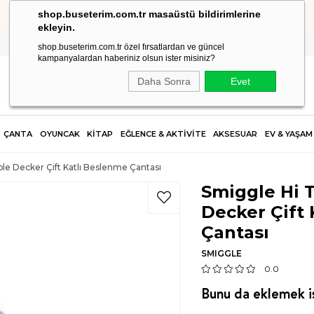
shop.buseterim.com.tr masaüstü bildirimlerine
HIZLI KARGO
ekleyin.
shop.buseterim.com.tr özel fırsatlardan ve güncel
kampanyalardan haberiniz olsun ister misiniz?
Daha Sonra
Evet
ÇANTA
OYUNCAK
KİTAP
EĞLENCE & AKTİVİTE
AKSESUAR
EV & YAŞAM
le Decker Çift Katlı Beslenme Çantası
Smiggle Hi 
Decker Çift
Çantası
SMIGGLE
0.0
Bunu da eklemek is