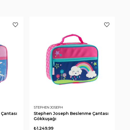
STEPHEN JOSEPH
ST
 Çantası
Stephen Joseph Beslenme Çantası
St
Gökkuşağı
Ha
₺1.249,99
₺1