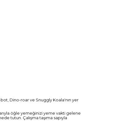
er-bot, Dino-roar ve Snuggly Koala'nın yer
tarıyla öğle yemeğinizi yeme vakti gelene
lmede tutun. Çalışma taşıma sapıyla