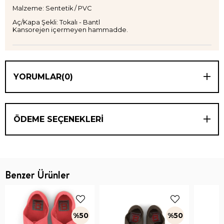
Malzeme: Sentetik / PVC
Aç/Kapa Şekli: Tokalı - Bantl
Kansorejen içermeyen hammadde.
YORUMLAR
(0)
ÖDEME SEÇENEKLERI
Benzer Ürünler
%50
%50