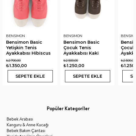
BENSIMON
BENSIMON
BENSIM
Bensimon Basic
Bensimon Basic
Bensi
Yetişkin Tenis
Çocuk Tenis
Çocuk 
Ayakkabısı Hibiscus
Ayakkabısı Kaki
Ayakka
₺2.700,00
₺2.500,00
₺2.500,00
₺1.350,00
₺1.250,00
₺1.250
SEPETE EKLE
SEPETE EKLE
SE
Popüler Kategoriler
Bebek Arabası
Kanguru & Anne Kucağı
Bebek Bakım Çantası