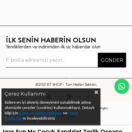
İLK SENİN HABERİN OLSUN
Yeniliklerden ve indirimden ilk siz haberdar olun
GÖNDER
©2021 BT SHOP - Tüm Hakları Saklıdır.
Çerez Kullanımı
Apple
Android
Sizlere en iyi alıveriş deneyimini sunabilmek adına
Bu sitenin kurulumu
Keyo Digital
tarafından yapılmıştır.
sitemizde çerezler (cookies) kullanmaktayız.
Detaylı
bilgi için
KVKK ve Gizlilik Politikası
ve
Çerez
Politika
ları
nı
inceleyebilirsiniz
Igor Sun Mc Çocuk Sandalet Terlik Oceano