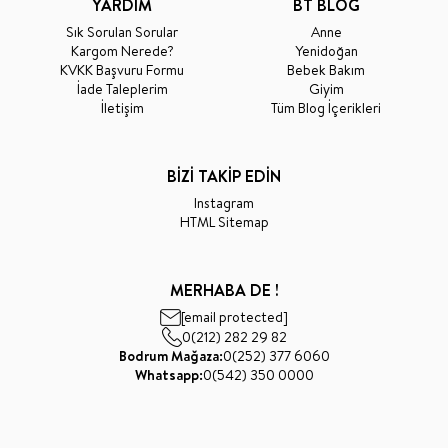
YARDIM
BT BLOG
Sık Sorulan Sorular
Anne
Kargom Nerede?
Yenidoğan
KVKK Başvuru Formu
Bebek Bakım
İade Taleplerim
Giyim
İletişim
Tüm Blog İçerikleri
BİZİ TAKİP EDİN
Instagram
HTML Sitemap
MERHABA DE !
[email protected]
0(212) 282 29 82
Bodrum Mağaza:
0(252) 377 6060
Whatsapp:
0(542) 350 0000