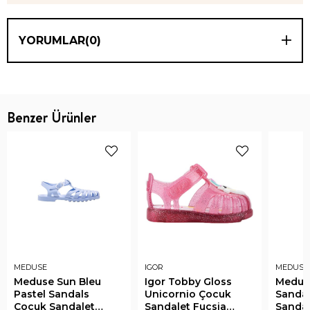
YORUMLAR
(0)
Benzer Ürünler
MEDUSE
IGOR
MEDUSE
Meduse Sun Bleu
Igor Tobby Gloss
Medus
Pastel Sandals
Unicornio Çocuk
Sanda
Çocuk Sandalet
Sandalet Fucsia
Sandal