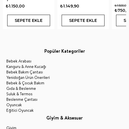
Pastel Mavi
Glitter
₺1.150,00
₺1.149,90
₺1.500,00
₺750,
SEPETE EKLE
SEPETE EKLE
SE
Popüler Kategoriler
Bebek Arabası
Kanguru & Anne Kucağı
Bebek Bakım Çantası
Yenidoğan Ürün Önerileri
Bebek & Çocuk Bakım
Gıda & Beslenme
Suluk & Termos
Beslenme Çantası
Oyuncak
Eğitici Oyuncak
Giyim & Aksesuar
Giyim