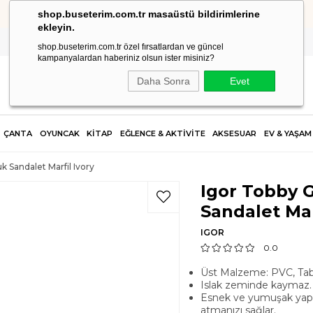
shop.buseterim.com.tr masaüstü bildirimlerine
HIZLI KARGO
ekleyin.
shop.buseterim.com.tr özel fırsatlardan ve güncel
kampanyalardan haberiniz olsun ister misiniz?
Daha Sonra
Evet
ÇANTA
OYUNCAK
KİTAP
EĞLENCE & AKTİVİTE
AKSESUAR
EV & YAŞAM
k Sandalet Marfil Ivory
Igor Tobby 
Sandalet Mar
IGOR
0.0
Üst Malzeme: PVC, Ta
Islak zeminde kaymaz.
Esnek ve yumuşak yapıs
atmanızı sağlar.