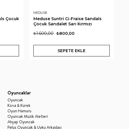
MEDUSE
ME
ls Çocuk
Meduse Suntri Ci-Fraise Sandals
Me
Çocuk Sandalet Sarı Kırmızı
Sa
₺1.600,00
₺800,00
₺1
SEPETE EKLE
Oyuncaklar
Oyuncak
Kova & Kürek
Oyun Hamuru
Oyuncak Müzik Aletleri
Ahşap Oyuncak
Peluş Oyuncak & Uyku Arkadaşı