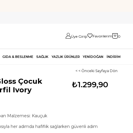
Favorilerim
Üye Girişi
0
GIDA & BESLENME
SAĞLIK
YAZLIK ÜRÜNLER
YENİDOĞAN
İNDİRİM
< < Önceki Sayfaya Dön
Gloss Çocuk
₺1.299,90
fil Ivory
ban Malzemesi: Kauçuk
ıyla her adımda hafiflik sağlarken güvenli adım