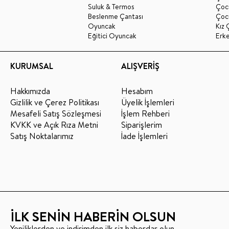
Suluk & Termos
Çoc
Beslenme Çantası
Çoc
Oyuncak
Kız 
Eğitici Oyuncak
Erk
KURUMSAL
ALIŞVERİŞ
Hakkımızda
Hesabım
Gizlilik ve Çerez Politikası
Üyelik İşlemleri
Mesafeli Satış Sözleşmesi
İşlem Rehberi
KVKK ve Açık Rıza Metni
Siparişlerim
Satış Noktalarımız
İade İşlemleri
İLK SENİN HABERİN OLSUN
Yeniliklerden ve indirimden ilk siz haberdar olun