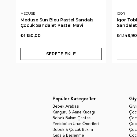
MEDUSE
IGOR
Meduse Sun Bleu Pastel Sandals
Igor Tob
Çocuk Sandalet Pastel Mavi
Sandalet 
₺1.150,00
₺1.149,90
SEPETE EKLE
Popüler Kategoriler
Giy
Bebek Arabası
Giy
Kanguru & Anne Kucağı
Çocu
Bebek Bakım Çantası
Çocu
Yenidoğan Ürün Önerileri
Çoc
Bebek & Çocuk Bakım
Çoc
Gıda & Beslenme
Çocu