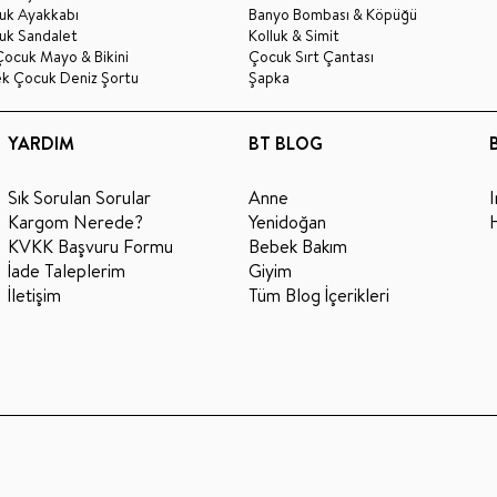
uk Ayakkabı
Banyo Bombası & Köpüğü
uk Sandalet
Kolluk & Simit
Çocuk Mayo & Bikini
Çocuk Sırt Çantası
ek Çocuk Deniz Şortu
Şapka
YARDIM
BT BLOG
Sık Sorulan Sorular
Anne
Kargom Nerede?
Yenidoğan
KVKK Başvuru Formu
Bebek Bakım
İade Taleplerim
Giyim
İletişim
Tüm Blog İçerikleri