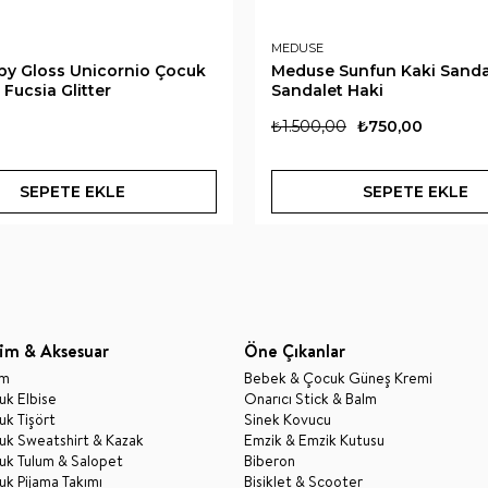
MEDUSE
by Gloss Unicornio Çocuk
Meduse Sunfun Kaki Sanda
Fucsia Glitter
Sandalet Haki
₺1.500,00
₺750,00
SEPETE EKLE
SEPETE EKLE
im & Aksesuar
Öne Çıkanlar
im
Bebek & Çocuk Güneş Kremi
k Elbise
Onarıcı Stick & Balm
k Tişört
Sinek Kovucu
uk Sweatshirt & Kazak
Emzik & Emzik Kutusu
uk Tulum & Salopet
Biberon
k Pijama Takımı
Bisiklet & Scooter