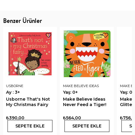
Benzer Ürünler
USBORNE
MAKE BELIEVE IDEAS
MAKE BE
Ay : 3+
Yaş: 0+
Yaş: 0+
Usborne That's Not
Make Believe Ideas
Make B
My Christmas Fairy
Never Feed a Tiger!
Glitte
₺390,00
₺564,00
₺756,
SEPETE EKLE
SEPETE EKLE
SE