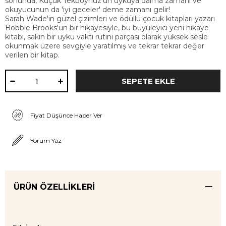
sonunda, Küçük Tekboynuz'un uykuya dalma zamanı ve
okuyucunun da 'iyi geceler' deme zamanı gelir!
Sarah Wade'in güzel çizimleri ve ödüllü çocuk kitapları yazarı
Bobbie Brooks'un bir hikayesiyle, bu büyüleyici yeni hikaye
kitabı, sakin bir uyku vakti rutini parçası olarak yüksek sesle
okunmak üzere sevgiyle yaratılmış ve tekrar tekrar değer
verilen bir kitap.
Fiyat Düşünce Haber Ver
Yorum Yaz
ÜRÜN ÖZELLIKLERI