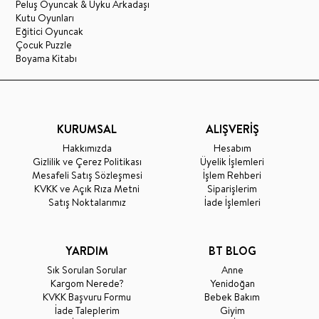
Peluş Oyuncak & Uyku Arkadaşı
Kutu Oyunları
Eğitici Oyuncak
Çocuk Puzzle
Boyama Kitabı
KURUMSAL
ALIŞVERİŞ
Hakkımızda
Hesabım
Gizlilik ve Çerez Politikası
Üyelik İşlemleri
Mesafeli Satış Sözleşmesi
İşlem Rehberi
KVKK ve Açık Rıza Metni
Siparişlerim
Satış Noktalarımız
İade İşlemleri
YARDIM
BT BLOG
Sık Sorulan Sorular
Anne
Kargom Nerede?
Yenidoğan
KVKK Başvuru Formu
Bebek Bakım
İade Taleplerim
Giyim