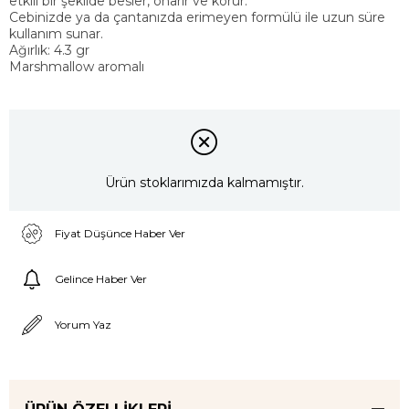
etkili bir şekilde besler, onarır ve korur.
Cebinizde ya da çantanızda erimeyen formülü ile uzun süre
kullanım sunar.
Ağırlık: 4.3 gr
Marshmallow aromalı
Ürün stoklarımızda kalmamıştır.
Fiyat Düşünce Haber Ver
Gelince Haber Ver
Yorum Yaz