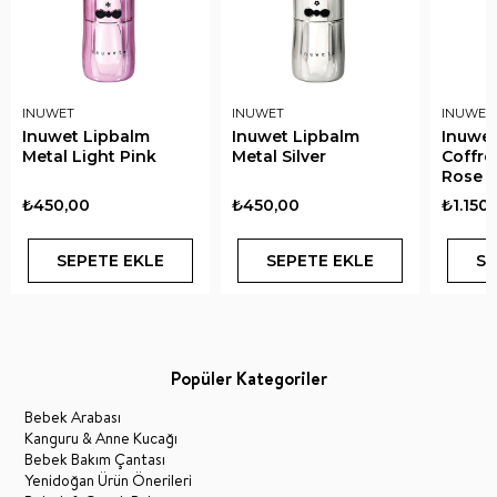
INUWET
INUWET
INUWET
Inuwet Lipbalm
Inuwet Lipbalm
Inuwet
Metal Light Pink
Metal Silver
Coffret
Rose S
₺450,00
₺450,00
₺1.150
SEPETE EKLE
SEPETE EKLE
SE
Popüler Kategoriler
Bebek Arabası
Kanguru & Anne Kucağı
Bebek Bakım Çantası
Yenidoğan Ürün Önerileri