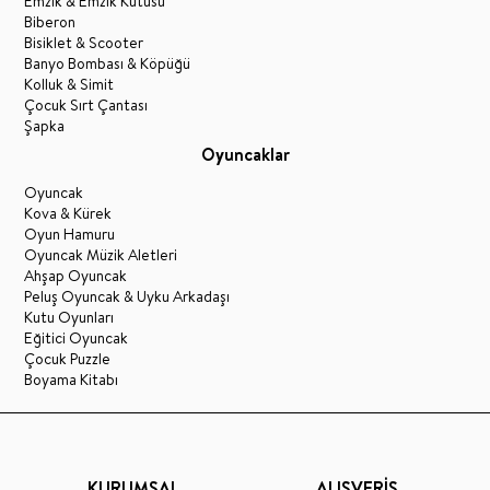
Emzik & Emzik Kutusu
Biberon
Bisiklet & Scooter
Banyo Bombası & Köpüğü
Kolluk & Simit
Çocuk Sırt Çantası
Şapka
Oyuncaklar
Oyuncak
Kova & Kürek
Oyun Hamuru
Oyuncak Müzik Aletleri
Ahşap Oyuncak
Peluş Oyuncak & Uyku Arkadaşı
Kutu Oyunları
Eğitici Oyuncak
Çocuk Puzzle
Boyama Kitabı
KURUMSAL
ALIŞVERİŞ