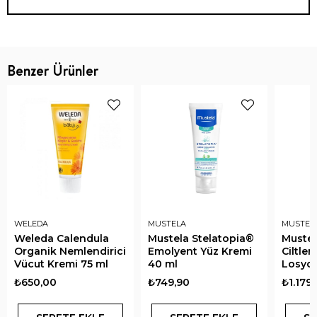
Benzer Ürünler
WELEDA
MUSTELA
MUSTEL
Weleda Calendula
Mustela Stelatopia®
Mustel
Organik Nemlendirici
Emolyent Yüz Kremi
Ciltler
Vücut Kremi 75 ml
40 ml
Losyo
₺650,00
₺749,90
₺1.179