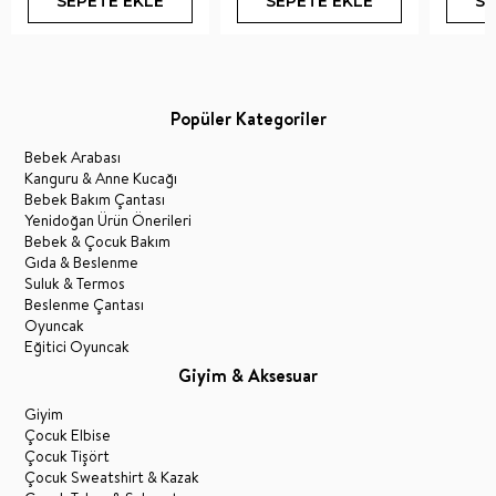
SEPETE EKLE
SEPETE EKLE
SE
Popüler Kategoriler
Bebek Arabası
Kanguru & Anne Kucağı
Bebek Bakım Çantası
Yenidoğan Ürün Önerileri
Bebek & Çocuk Bakım
Gıda & Beslenme
Suluk & Termos
Beslenme Çantası
Oyuncak
Eğitici Oyuncak
Giyim & Aksesuar
Giyim
Çocuk Elbise
Çocuk Tişört
Çocuk Sweatshirt & Kazak