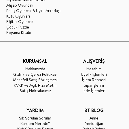
Ahşap Oyuncak
Peluş Oyuncak & Uyku Arkadaşı
Kutu Oyunları
Eğitici Oyuncak
Çocuk Puzzle
Boyama Kitabı
KURUMSAL
ALIŞVERİŞ
Hakkımızda
Hesabım
Gizlilik ve Çerez Politikası
Üyelik İşlemleri
Mesafeli Satış Sözleşmesi
İşlem Rehberi
KVKK ve Açık Rıza Metni
Siparişlerim
Satış Noktalarımız
İade İşlemleri
YARDIM
BT BLOG
Sık Sorulan Sorular
Anne
Kargom Nerede?
Yenidoğan