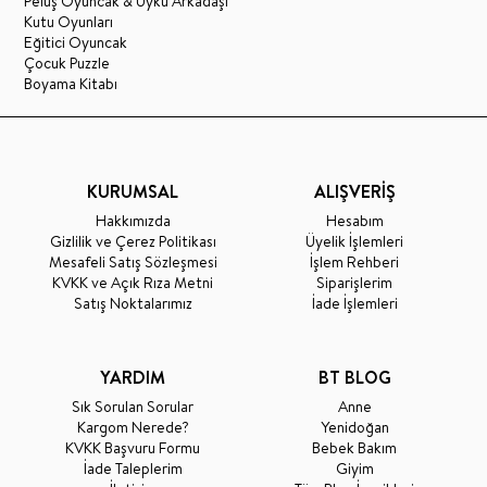
Peluş Oyuncak & Uyku Arkadaşı
Kutu Oyunları
Eğitici Oyuncak
Çocuk Puzzle
Boyama Kitabı
KURUMSAL
ALIŞVERİŞ
Hakkımızda
Hesabım
Gizlilik ve Çerez Politikası
Üyelik İşlemleri
Mesafeli Satış Sözleşmesi
İşlem Rehberi
KVKK ve Açık Rıza Metni
Siparişlerim
Satış Noktalarımız
İade İşlemleri
YARDIM
BT BLOG
Sık Sorulan Sorular
Anne
Kargom Nerede?
Yenidoğan
KVKK Başvuru Formu
Bebek Bakım
İade Taleplerim
Giyim