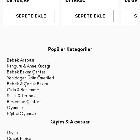
₺8.499,99
₺1.199,90
₺6.690
SEPETE EKLE
SEPETE EKLE
SE
Popüler Kategoriler
Bebek Arabası
Kanguru & Anne Kucağı
Bebek Bakım Çantası
Yenidoğan Ürün Önerileri
Bebek & Çocuk Bakım
Gıda & Beslenme
Suluk & Termos
Beslenme Çantası
Oyuncak
Eğitici Oyuncak
Giyim & Aksesuar
Giyim
Çocuk Elbise