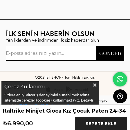
İLK SENİN HABERİN OLSUN
Yeniliklerden ve indirimden ilk siz haberdar olun
GÖNDER
©2021 BT SHOP - Tüm Hakları Saklıdır.
Çerez Kullanımı
Apple
Android
Sizlere en iyi alıveriş deneyimini sunabilmek adına
Bu sitenin kurulumu
Keyo Digital
tarafından yapılmıştır.
sitemizde çerezler (cookies) kullanmaktayız.
Detaylı
bilgi için
KVKK ve Gizlilik Politikası
ve
Çerez
Italtrike Minijet Gioca Kız Çocuk Paten 24-34
Politika
ları
nı
inceleyebilirsiniz
₺6.990,00