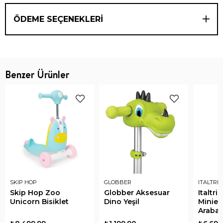
ÖDEME SEÇENEKLERI
Benzer Ürünler
SKIP HOP
GLOBBER
ITALTRIK
Skip Hop Zoo
Globber Aksesuar
Italtr
Unicorn Bisiklet
Dino Yeşil
Minieo
Arabas