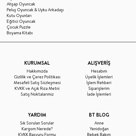
Ahşap Oyuncak
Peluş Oyuncak & Uyku Arkadaşı
Kutu Oyunları
Eğitici Oyuncak
Çocuk Puzzle
Boyama Kitabı
KURUMSAL
ALIŞVERİŞ
Hakkımızda
Hesabım
Gizlilik ve Çerez Politikası
Üyelik İşlemleri
Mesafeli Satış Sözleşmesi
İşlem Rehberi
KVKK ve Açık Rıza Metni
Siparişlerim
Satış Noktalarımız
İade İşlemleri
YARDIM
BT BLOG
Sık Sorulan Sorular
Anne
Kargom Nerede?
Yenidoğan
KVKK Başvuru Formu
Bebek Bakım