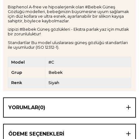
Bisphenol A-free ve hipoalerjenik olan #Bebek Güneş
Gözlüğü modelleri, bebeğinizin büyümesine uyum sağlamak
için düz kollara ve ultra esnek, ayarlanabilir bir silikon kayışa
sahiptir, böylece kaybolmazlar.
izipizi #Bebek Güneş gözlükleri - Ekstra parlak yaz için mutlak
bir zorunluluktur!
Standartlar Bu model uluslararası güneş gözlüğü standartları
ile uyumludur (ISO 12312-1).
Model
#C
Grup
Bebek
Renk
Siyah
YORUMLAR
(0)
ÖDEME SEÇENEKLERI