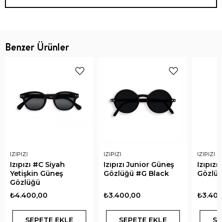
Benzer Ürünler
IZIPIZI
IZIPIZI
IZIPIZI
Izıpızı #C Siyah
Izıpızı Junior Güneş
Izıpız
Yetişkin Güneş
Gözlüğü #G Black
Gözlüğ
Gözlüğü
₺4.400,00
₺3.400,00
₺3.400
SEPETE EKLE
SEPETE EKLE
SE