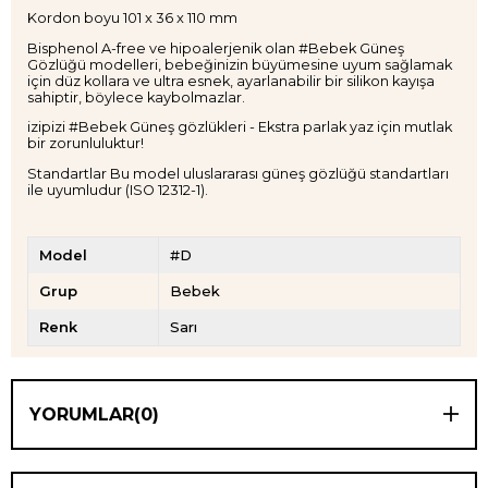
Kordon boyu 101 x 36 x 110 mm
Bisphenol A-free ve hipoalerjenik olan #Bebek Güneş
Gözlüğü modelleri, bebeğinizin büyümesine uyum sağlamak
için düz kollara ve ultra esnek, ayarlanabilir bir silikon kayışa
sahiptir, böylece kaybolmazlar.
izipizi #Bebek Güneş gözlükleri - Ekstra parlak yaz için mutlak
bir zorunluluktur!
Standartlar Bu model uluslararası güneş gözlüğü standartları
ile uyumludur (ISO 12312-1).
Model
#D
Grup
Bebek
Renk
Sarı
YORUMLAR
(0)