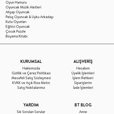
Oyun Hamuru
Oyuncak Müzik Aletleri
Ahşap Oyuncak
Peluş Oyuncak & Uyku Arkadaşı
Kutu Oyunları
Eğitici Oyuncak
Çocuk Puzzle
Boyama Kitabı
KURUMSAL
ALIŞVERİŞ
Hakkımızda
Hesabım
Gizlilik ve Çerez Politikası
Üyelik İşlemleri
Mesafeli Satış Sözleşmesi
İşlem Rehberi
KVKK ve Açık Rıza Metni
Siparişlerim
Satış Noktalarımız
İade İşlemleri
YARDIM
BT BLOG
Sık Sorulan Sorular
Anne