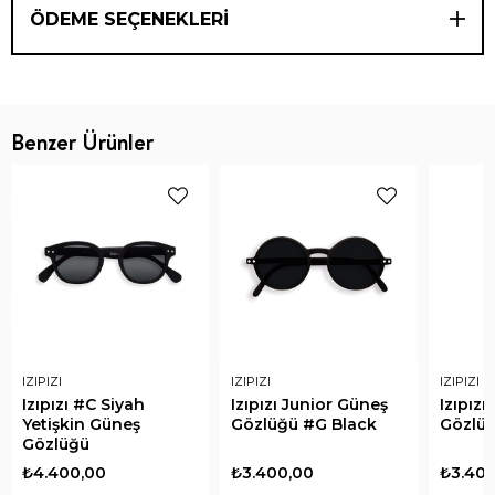
ÖDEME SEÇENEKLERI
Benzer Ürünler
IZIPIZI
IZIPIZI
IZIPIZI
Izıpızı #C Siyah
Izıpızı Junior Güneş
Izıpız
Yetişkin Güneş
Gözlüğü #G Black
Gözlüğ
Gözlüğü
₺4.400,00
₺3.400,00
₺3.400