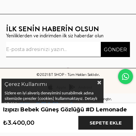
İLK SENİN HABERİN OLSUN
Yeniliklerden ve indirimden ilk siz haberdar olun
GÖNDER
©2021 BT SHOP - Tüm Hakları Saklıdır.
Çerez Kullanımı
Apple
Android
Sizlere en iyi alıveriş deneyimini sunabilmek adına
Bu sitenin kurulumu
Keyo Digital
tarafından yapılmıştır.
sitemizde çerezler (cookies) kullanmaktayız.
Detaylı
bilgi için
KVKK ve Gizlilik Politikası
ve
Çerez
Izıpızı Bebek Güneş Gözlüğü #D Lemonade
Politika
ları
nı
inceleyebilirsiniz
₺3.400,00