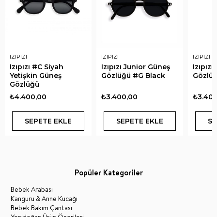
IZIPIZI
IZIPIZI
IZIPIZI
Izıpızı #C Siyah
Izıpızı Junior Güneş
Izıpız
Yetişkin Güneş
Gözlüğü #G Black
Gözlüğ
Gözlüğü
₺4.400,00
₺3.400,00
₺3.400
SEPETE EKLE
SEPETE EKLE
SE
Popüler Kategoriler
Bebek Arabası
Kanguru & Anne Kucağı
Bebek Bakım Çantası
Yenidoğan Ürün Önerileri