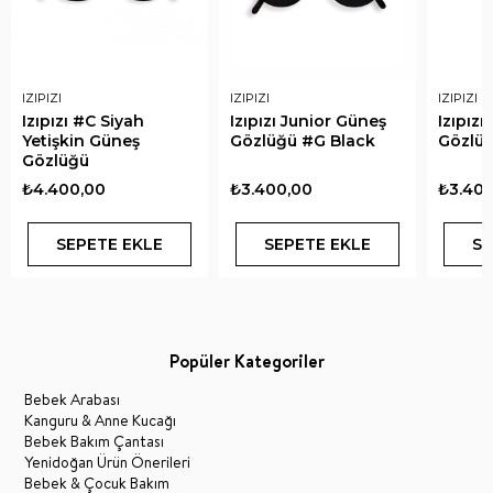
IZIPIZI
IZIPIZI
IZIPIZI
Izıpızı #C Siyah
Izıpızı Junior Güneş
Izıpız
Yetişkin Güneş
Gözlüğü #G Black
Gözlüğ
Gözlüğü
₺4.400,00
₺3.400,00
₺3.400
SEPETE EKLE
SEPETE EKLE
SE
Popüler Kategoriler
Bebek Arabası
Kanguru & Anne Kucağı
Bebek Bakım Çantası
Yenidoğan Ürün Önerileri
Bebek & Çocuk Bakım